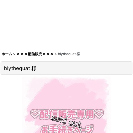
ホーム
>
☻☻☻配信販売☻☻☻
>
blythequat 様
blythequat 様