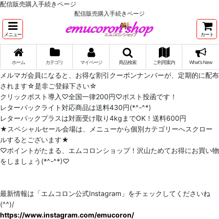
配信販売購入手続きページ
配信販売購入手続きページ
メニュー
カート
ホーム
カテゴリ
マイページ
商品検索
ご利用案内
What's New
メルマガ会員になると、お得な割引クーポンナンバーが、定期的に配布
されます☆是非ご登録下さい☆
クリックポスト導入♡全国一律200円♡ポスト投函です！
レターパックライト対応商品は送料430円(*^-^*)
レターパックプラスは対面受け取り4kgまでOK！送料600円
★スペシャルセール会場は、メニューから個別カテゴリーへスクロー
ルするとございます★
♡ポイントがたまる、エムコロンショップ！沢山ためてお得にお買い物
をしましょう(*^-^*)♡
最新情報は「エムコロン公式Instagram」をチェックしてくださいね
(^^)/
https://www.instagram.com/emucoron/