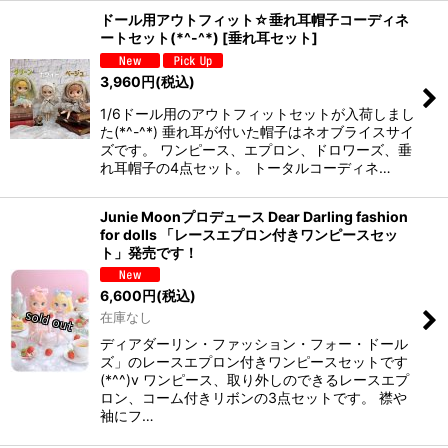
ドール用アウトフィット☆垂れ耳帽子コーディネ
ートセット(*^-^*)
[
垂れ耳セット
]
3,960
円
(税込)
1/6ドール用のアウトフィットセットが入荷しまし
た(*^-^*) 垂れ耳が付いた帽子はネオブライスサイ
ズです。 ワンピース、エプロン、ドロワーズ、垂
れ耳帽子の4点セット。 トータルコーディネ…
Junie Moonプロデュース Dear Darling fashion
for dolls 「レースエプロン付きワンピースセッ
ト」発売です！
6,600
円
(税込)
在庫なし
ディアダーリン・ファッション・フォー・ドール
ズ」のレースエプロン付きワンピースセットです
(*^^)v ワンピース、取り外しのできるレースエプ
ロン、コーム付きリボンの3点セットです。 襟や
袖にフ…