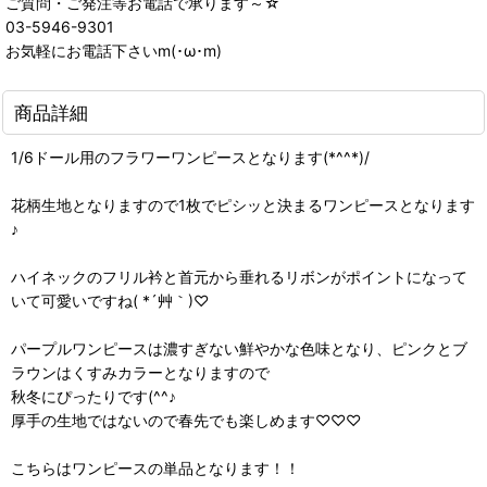
ご質問・ご発注等お電話で承ります～☆
03-5946-9301
お気軽にお電話下さいm(･ω･m)
商品詳細
1/6ドール用のフラワーワンピースとなります(*^^*)/
花柄生地となりますので1枚でピシッと決まるワンピースとなります
♪
ハイネックのフリル衿と首元から垂れるリボンがポイントになって
いて可愛いですね( *´艸｀)♡
パープルワンピースは濃すぎない鮮やかな色味となり、ピンクとブ
ラウンはくすみカラーとなりますので
秋冬にぴったりです(^^♪
厚手の生地ではないので春先でも楽しめます♡♡♡
こちらはワンピースの単品となります！！