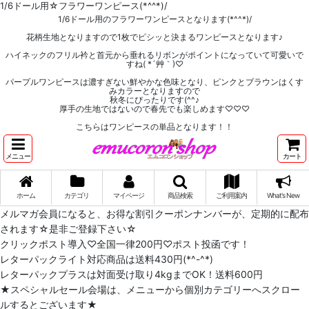
1/6ドール用☆フラワーワンピース(*^^*)/
1/6ドール用のフラワーワンピースとなります(*^^*)/
花柄生地となりますので1枚でピシッと決まるワンピースとなります♪
ハイネックのフリル衿と首元から垂れるリボンがポイントになっていて可愛いで
すね( *´艸｀)♡
パープルワンピースは濃すぎない鮮やかな色味となり、ピンクとブラウンはくす
みカラーとなりますので
秋冬にぴったりです(^^♪
厚手の生地ではないので春先でも楽しめます♡♡♡
こちらはワンピースの単品となります！！
メニュー
カート
ホーム
カテゴリ
マイページ
商品検索
ご利用案内
What's New
メルマガ会員になると、お得な割引クーポンナンバーが、定期的に配布
されます☆是非ご登録下さい☆
クリックポスト導入♡全国一律200円♡ポスト投函です！
レターパックライト対応商品は送料430円(*^-^*)
レターパックプラスは対面受け取り4kgまでOK！送料600円
★スペシャルセール会場は、メニューから個別カテゴリーへスクロー
ルするとございます★