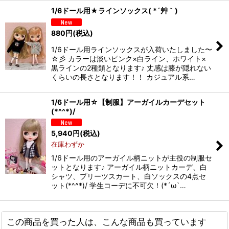
1/6ドール用★ラインソックス( *´艸｀)
880
円
(税込)
1/6ドール用ラインソックスが入荷いたしました〜
☆彡 カラーは淡いピンク×白ライン、ホワイト×
黒ラインの2種類となります♪ 丈感は膝が隠れない
くらいの長さとなります！！ カジュアル系…
1/6ドール用☆【制服】アーガイルカーデセット
(*^^*)/
5,940
円
(税込)
在庫わずか
1/6ドール用のアーガイル柄ニットが主役の制服セ
ットとなります♪ アーガイル柄ニットカーデ、白
シャツ、プリーツスカート、白ソックスの4点セ
ット(*^^*)/ 学生コーデに不可欠！(*´ω`…
この商品を買った人は、こんな商品も買っています