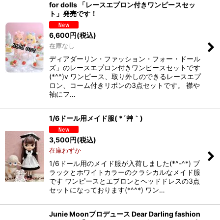
for dolls 「レースエプロン付きワンピースセッ
ト」発売です！
6,600
円
(税込)
在庫なし
ディアダーリン・ファッション・フォー・ドール
ズ」のレースエプロン付きワンピースセットです
(*^^)v ワンピース、取り外しのできるレースエプ
ロン、コーム付きリボンの3点セットです。 襟や
袖にフ…
1/6ドール用メイド服( *´艸｀)
3,500
円
(税込)
在庫わずか
1/6ドール用のメイド服が入荷しました(*^-^*) ブ
ラックとホワイトカラーのクラシカルなメイド服
です ワンピースとエプロンとヘッドドレスの3点
セットになっております(*^^*) ワン…
Junie Moonプロデュース Dear Darling fashion