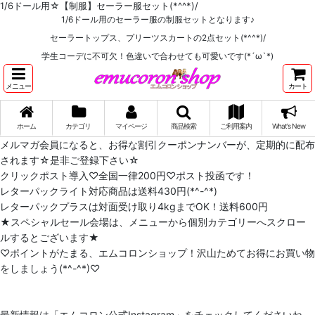
1/6ドール用☆【制服】セーラー服セット(*^^*)/
1/6ドール用のセーラー服の制服セットとなります♪
セーラートップス、プリーツスカートの2点セット(*^^*)/
学生コーデに不可欠！色違いで合わせても可愛いです(*´ω`*)
メニュー
カート
ホーム
カテゴリ
マイページ
商品検索
ご利用案内
What's New
メルマガ会員になると、お得な割引クーポンナンバーが、定期的に配布
されます☆是非ご登録下さい☆
クリックポスト導入♡全国一律200円♡ポスト投函です！
レターパックライト対応商品は送料430円(*^-^*)
レターパックプラスは対面受け取り4kgまでOK！送料600円
★スペシャルセール会場は、メニューから個別カテゴリーへスクロー
ルするとございます★
♡ポイントがたまる、エムコロンショップ！沢山ためてお得にお買い物
をしましょう(*^-^*)♡
最新情報は「エムコロン公式Instagram」をチェックしてくださいね