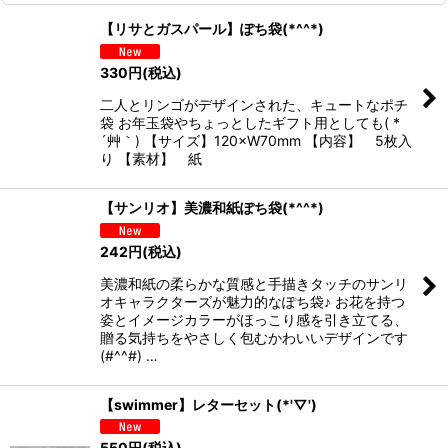
【リサとガスパール】ぽち袋(*^^*)
330
円
(税込)
二人とリンゴがデザインされた、キュートなポチ
袋 お年玉袋やちょっとしたギフト用としても( *
´艸｀) 【サイズ】120×W70mm 【内容】 5枚入
り 【素材】 紙
【サンリオ】美濃和紙ぽち袋(*^^*)
242
円
(税込)
美濃和紙の柔らかな質感と手描きタッチのサンリ
オキャラクターズが魅力的なぽち袋♪ お花を持つ
姿とイメージカラーがほっこり感を引き立てる、
贈る気持ちをやさしく包むかわいいデザインです
(#^^#) …
【swimmer】レターセット(*'▽')
550
円
(税込)