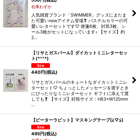
在庫わずか
人気雑貨ブランド「SWIMMER」グッズにまたま
た可愛いnewアイテム登場❣ パステルカラーの可
愛いレターセットです♡ 便箋6枚、封筒3枚、シ
ール3枚がセットになっています♪ 【サイズ】約
2…
【リサとガスパール】ダイカットミニレターセッ
ト(*^^*)
440
円
(税込)
リサとガスパールのキュートなダイカットミニレ
ターセット♡ ちょっとしたメッセージを渡すとき
にぴったりなミニレターセット ギフトに添えて渡
しても❣ 【サイズ】封筒サイズ：H83×W120mm
…
【ピーターラビット】マスキングテープ(≧▽≦)
495
円
(税込)