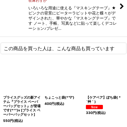
在庫わずか
いろいろな用途に使える『マスキングテープ』★
ピンクの背景にピーターラビットや花と蝶々がデ
ザインされた、華やかな『マスキングテープ』で
す ノート、手帳、写真などに貼って楽しくデコレ
ーション♪プレゼ…
この商品を買った人は、こんな商品も買っています
ブライスグッズの新アイ
ちょこっと袋(*'▽')
【ケアベア】ぽち袋( *
テム『ブライス ペーパ
´艸｀)
400
円
(税込)
ーバッグセット』が登場
です(*^^)v
[
ブライス ペ
330
円
(税込)
ーパーバッグセット
]
550
円
(税込)