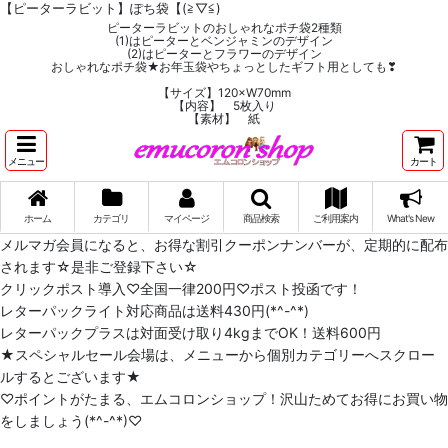
【ピーターラビット】ぽち袋【(≧▽≦)
ピーターラビットのおしゃれなポチ袋2種類
(1)はピーターとベンジャミンのデザイン
(2)はピーターとフラワーのデザイン
おしゃれなポチ袋★お年玉袋やちょっとしたギフト用としても❣
【サイズ】120×W70mm
【内容】 5枚入り
【素材】 紙
メニュー
カート
ホーム
カテゴリ
マイページ
商品検索
ご利用案内
What's New
メルマガ会員になると、お得な割引クーポンナンバーが、定期的に配布
されます☆是非ご登録下さい☆
クリックポスト導入♡全国一律200円♡ポスト投函です！
レターパックライト対応商品は送料430円(*^-^*)
レターパックプラスは対面受け取り4kgまでOK！送料600円
★スペシャルセール会場は、メニューから個別カテゴリーへスクロー
ルするとございます★
♡ポイントがたまる、エムコロンショップ！沢山ためてお得にお買い物
をしましょう(*^-^*)♡