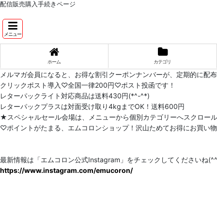
配信販売購入手続きページ
メニュー
ホーム
カテゴリ
メルマガ会員になると、お得な割引クーポンナンバーが、定期的に配
クリックポスト導入♡全国一律200円♡ポスト投函です！
レターパックライト対応商品は送料430円(*^-^*)
レターパックプラスは対面受け取り4kgまでOK！送料600円
★スペシャルセール会場は、メニューから個別カテゴリーへスクロー
♡ポイントがたまる、エムコロンショップ！沢山ためてお得にお買い物をし
最新情報は「エムコロン公式Instagram」をチェックしてくださいね(^^)
https://www.instagram.com/emucoron/