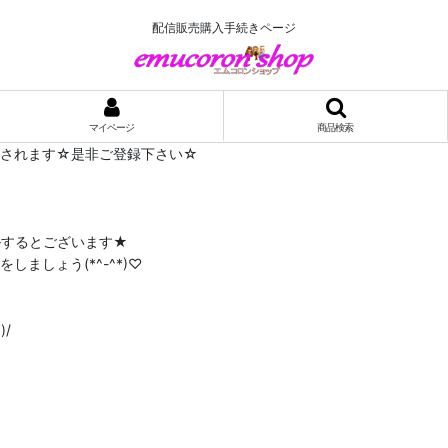
配信販売購入手続きページ
マイページ
商品検索
布されます☆是非ご登録下さい☆
ルするとございます★
ましょう(*^-^*)♡
/