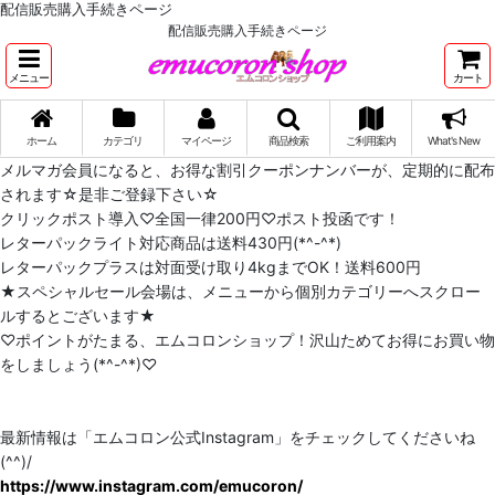
配信販売購入手続きページ
配信販売購入手続きページ
メニュー
カート
ホーム
カテゴリ
マイページ
商品検索
ご利用案内
What's New
メルマガ会員になると、お得な割引クーポンナンバーが、定期的に配布
されます☆是非ご登録下さい☆
クリックポスト導入♡全国一律200円♡ポスト投函です！
レターパックライト対応商品は送料430円(*^-^*)
レターパックプラスは対面受け取り4kgまでOK！送料600円
★スペシャルセール会場は、メニューから個別カテゴリーへスクロー
ルするとございます★
♡ポイントがたまる、エムコロンショップ！沢山ためてお得にお買い物
をしましょう(*^-^*)♡
最新情報は「エムコロン公式Instagram」をチェックしてくださいね
(^^)/
https://www.instagram.com/emucoron/