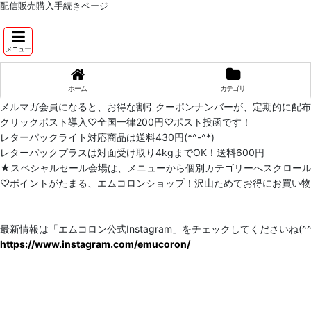
配信販売購入手続きページ
メニュー
ホーム
カテゴリ
メルマガ会員になると、お得な割引クーポンナンバーが、定期的に配
クリックポスト導入♡全国一律200円♡ポスト投函です！
レターパックライト対応商品は送料430円(*^-^*)
レターパックプラスは対面受け取り4kgまでOK！送料600円
★スペシャルセール会場は、メニューから個別カテゴリーへスクロー
♡ポイントがたまる、エムコロンショップ！沢山ためてお得にお買い物をし
最新情報は「エムコロン公式Instagram」をチェックしてくださいね(^^)
https://www.instagram.com/emucoron/