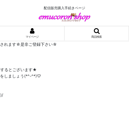
配信販売購入手続きページ
マイページ
商品検索
布されます☆是非ご登録下さい☆
ルするとございます★
ましょう(*^-^*)♡
/