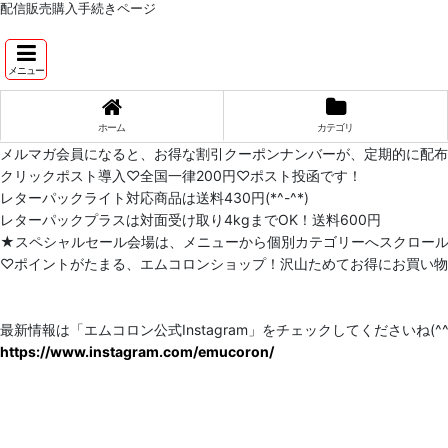
配信販売購入手続きページ
メニュー
ホーム
カテゴリ
メルマガ会員になると、お得な割引クーポンナンバーが、定期的に配
クリックポスト導入♡全国一律200円♡ポスト投函です！
レターパックライト対応商品は送料430円(*^-^*)
レターパックプラスは対面受け取り4kgまでOK！送料600円
★スペシャルセール会場は、メニューから個別カテゴリーへスクロー
♡ポイントがたまる、エムコロンショップ！沢山ためてお得にお買い物をし
最新情報は「エムコロン公式Instagram」をチェックしてくださいね(^^)
https://www.instagram.com/emucoron/