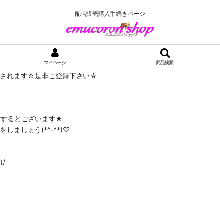
配信販売購入手続きページ
マイページ
商品検索
布されます☆是非ご登録下さい☆
ルするとございます★
ましょう(*^-^*)♡
/