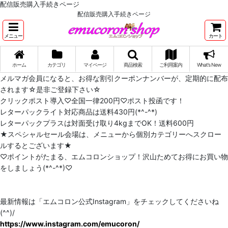
配信販売購入手続きページ
配信販売購入手続きページ
メニュー
カート
ホーム
カテゴリ
マイページ
商品検索
ご利用案内
What's New
メルマガ会員になると、お得な割引クーポンナンバーが、定期的に配布
されます☆是非ご登録下さい☆
クリックポスト導入♡全国一律200円♡ポスト投函です！
レターパックライト対応商品は送料430円(*^-^*)
レターパックプラスは対面受け取り4kgまでOK！送料600円
★スペシャルセール会場は、メニューから個別カテゴリーへスクロー
ルするとございます★
♡ポイントがたまる、エムコロンショップ！沢山ためてお得にお買い物
をしましょう(*^-^*)♡
最新情報は「エムコロン公式Instagram」をチェックしてくださいね
(^^)/
https://www.instagram.com/emucoron/