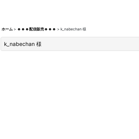
ホーム
>
☻☻☻配信販売☻☻☻
>
k_nabechan 様
k_nabechan 様