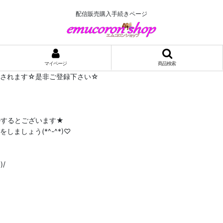
配信販売購入手続きページ
マイページ
商品検索
布されます☆是非ご登録下さい☆
ルするとございます★
ましょう(*^-^*)♡
/