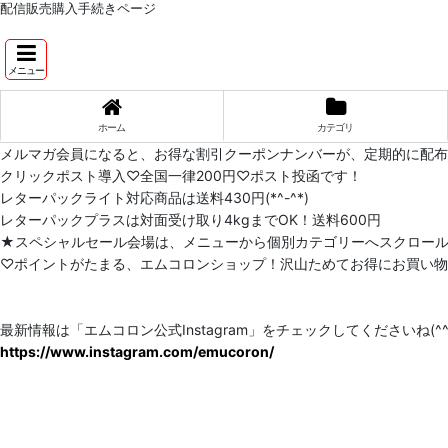
配信販売購入手続きページ
メニュー
ホーム
カテゴリ
メルマガ会員になると、お得な割引クーポンナンバーが、定期的に配
クリックポスト導入♡全国一律200円♡ポスト投函です！
レターパックライト対応商品は送料430円(*^-^*)
レターパックプラスは対面受け取り4kgまでOK！送料600円
★スペシャルセール会場は、メニューから個別カテゴリーへスクロー
♡ポイントがたまる、エムコロンショップ！沢山ためてお得にお買い物をし
最新情報は「エムコロン公式Instagram」をチェックしてくださいね(^^)
https://www.instagram.com/emucoron/