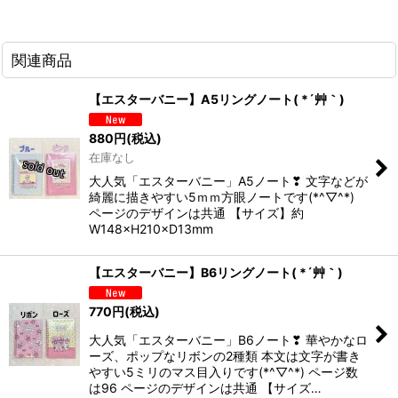
関連商品
【エスターバニー】A5リングノート( *´艸｀)
880
円
(税込)
在庫なし
大人気「エスターバニー」A5ノート❣ 文字などが
綺麗に描きやすい5ｍｍ方眼ノートです(*^▽^*)
ページのデザインは共通 【サイズ】約
W148×H210×D13mm
【エスターバニー】B6リングノート( *´艸｀)
770
円
(税込)
大人気「エスターバニー」B6ノート❣ 華やかなロ
ーズ、ポップなリボンの2種類 本文は文字が書き
やすい5ミリのマス目入りです(*^▽^*) ページ数
は96 ページのデザインは共通 【サイズ…