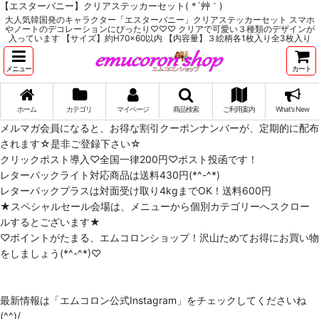
【エスターバニー】クリアステッカーセット( *´艸｀)
大人気韓国発のキャラクター「エスターバニー」クリアステッカーセット スマホ
やノートのデコレーションにぴったり♡♡♡ クリアで可愛い３種類のデザインが
入っています 【サイズ】約H70x60以内 【内容量】３絵柄各1枚入り全3枚入り
メニュー
カート
ホーム
カテゴリ
マイページ
商品検索
ご利用案内
What's New
メルマガ会員になると、お得な割引クーポンナンバーが、定期的に配布
されます☆是非ご登録下さい☆
クリックポスト導入♡全国一律200円♡ポスト投函です！
レターパックライト対応商品は送料430円(*^-^*)
レターパックプラスは対面受け取り4kgまでOK！送料600円
★スペシャルセール会場は、メニューから個別カテゴリーへスクロー
ルするとございます★
♡ポイントがたまる、エムコロンショップ！沢山ためてお得にお買い物
をしましょう(*^-^*)♡
最新情報は「エムコロン公式Instagram」をチェックしてくださいね
(^^)/