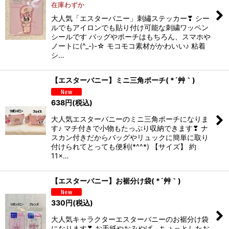
在庫わずか
大人気「エスターバニー」刺繡ステッカー❣ シー
ルでもアイロンでも貼り付け可能な刺繍ワッペン
シールです バッグやポーチはもちろん、スマホや
ノートに(^_-)-☆ モコモコ素材がかわいい♪ 粘着
シ…
【エスターバニー】ミニ三角ポーチ( *´艸｀)
638
円
(税込)
大人気エスターバニーのミニ三角ポーチになりま
す♪ マチ付きで小物もたっぷり収納できます❣ ナ
スカン付きだからバッグやリュックに簡単に取り
付けられてとっても便利(*^^*) 【サイズ】 約
11×…
【エスターバニー】お裾分け袋( *´艸｀)
330
円
(税込)
大人気キャラクターエスターバニーのお裾分け袋
になります❣ お手紙やおみやげ、ちょっとしたお