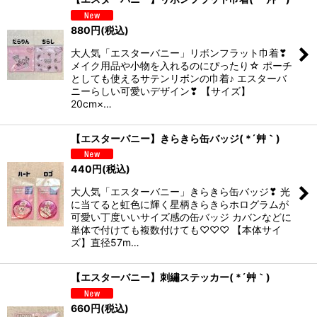
880
円
(税込)
大人気「エスターバニー」リボンフラット巾着❣
メイク用品や小物を入れるのにぴったり☆ ポーチ
としても使えるサテンリボンの巾着♪ エスターバ
ニーらしい可愛いデザイン❣ 【サイズ】
20cm×…
【エスターバニー】きらきら缶バッジ( *´艸｀)
440
円
(税込)
大人気「エスターバニー」きらきら缶バッジ❣ 光
に当てると虹色に輝く星柄きらきらホログラムが
可愛い丁度いいサイズ感の缶バッジ カバンなどに
単体で付けても複数付けても♡♡♡ 【本体サイ
ズ】直径57m…
【エスターバニー】刺繡ステッカー( *´艸｀)
660
円
(税込)