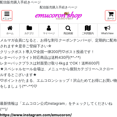
配信販売購入手続きページ
配信販売購入手続きページ
メニュー
カート
ホーム
カテゴリ
マイページ
商品検索
ご利用案内
What's New
メルマガ会員になると、お得な割引クーポンナンバーが、定期的に配布
されます☆是非ご登録下さい☆
クリックポスト導入♡全国一律200円♡ポスト投函です！
レターパックライト対応商品は送料430円(*^-^*)
レターパックプラスは対面受け取り4kgまでOK！送料600円
★スペシャルセール会場は、メニューから個別カテゴリーへスクロー
ルするとございます★
♡ポイントがたまる、エムコロンショップ！沢山ためてお得にお買い物
をしましょう(*^-^*)♡
最新情報は「エムコロン公式Instagram」をチェックしてくださいね
(^^)/
https://www.instagram.com/emucoron/