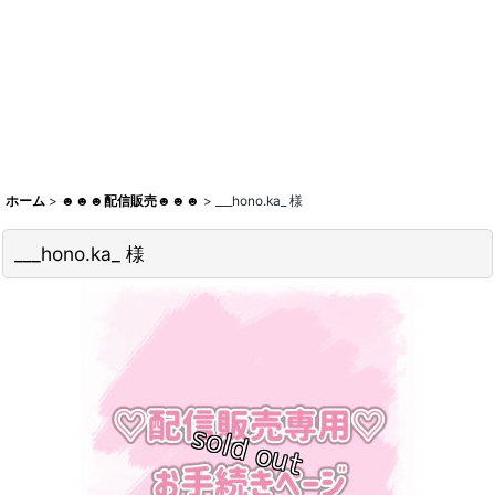
ホーム
>
☻☻☻配信販売☻☻☻
>
___hono.ka_ 様
___hono.ka_ 様