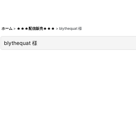
ホーム
>
☻☻☻配信販売☻☻☻
>
blythequat 様
blythequat 様