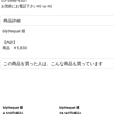
03-5946-9301
お気軽にお電話下さいm(･ω･m)
商品詳細
blythequat 様
【内訳】
商品 ￥5,830
この商品を買った人は、こんな商品も買っています
blythequat 様
blythequat 様
4,510
円
(税込)
28,147
円
(税込)