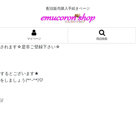
配信販売購入手続きページ
マイページ
商品検索
布されます☆是非ご登録下さい☆
ルするとございます★
ましょう(*^-^*)♡
/