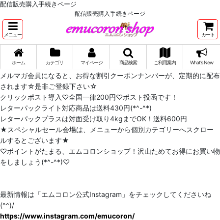
配信販売購入手続きページ
配信販売購入手続きページ
メニュー
カート
ホーム
カテゴリ
マイページ
商品検索
ご利用案内
What's New
メルマガ会員になると、お得な割引クーポンナンバーが、定期的に配布
されます☆是非ご登録下さい☆
クリックポスト導入♡全国一律200円♡ポスト投函です！
レターパックライト対応商品は送料430円(*^-^*)
レターパックプラスは対面受け取り4kgまでOK！送料600円
★スペシャルセール会場は、メニューから個別カテゴリーへスクロー
ルするとございます★
♡ポイントがたまる、エムコロンショップ！沢山ためてお得にお買い物
をしましょう(*^-^*)♡
最新情報は「エムコロン公式Instagram」をチェックしてくださいね
(^^)/
https://www.instagram.com/emucoron/