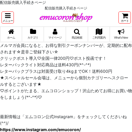
配信販売購入手続きページ
配信販売購入手続きページ
メニュー
カート
ホーム
カテゴリ
マイページ
商品検索
ご利用案内
What's New
メルマガ会員になると、お得な割引クーポンナンバーが、定期的に配布
されます☆是非ご登録下さい☆
クリックポスト導入♡全国一律200円♡ポスト投函です！
レターパックライト対応商品は送料430円(*^-^*)
レターパックプラスは対面受け取り4kgまでOK！送料600円
★スペシャルセール会場は、メニューから個別カテゴリーへスクロー
ルするとございます★
♡ポイントがたまる、エムコロンショップ！沢山ためてお得にお買い物
をしましょう(*^-^*)♡
最新情報は「エムコロン公式Instagram」をチェックしてくださいね
(^^)/
https://www.instagram.com/emucoron/