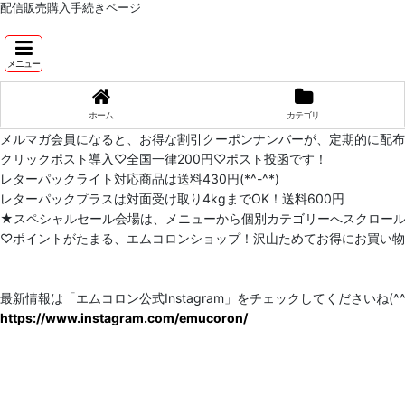
配信販売購入手続きページ
メニュー
ホーム
カテゴリ
メルマガ会員になると、お得な割引クーポンナンバーが、定期的に配
クリックポスト導入♡全国一律200円♡ポスト投函です！
レターパックライト対応商品は送料430円(*^-^*)
レターパックプラスは対面受け取り4kgまでOK！送料600円
★スペシャルセール会場は、メニューから個別カテゴリーへスクロー
♡ポイントがたまる、エムコロンショップ！沢山ためてお得にお買い物をし
最新情報は「エムコロン公式Instagram」をチェックしてくださいね(^^)
https://www.instagram.com/emucoron/