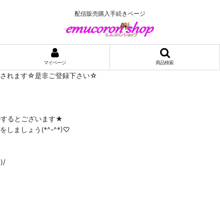
配信販売購入手続きページ
マイページ
商品検索
布されます☆是非ご登録下さい☆
ルするとございます★
ましょう(*^-^*)♡
/