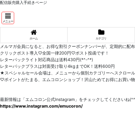
配信販売購入手続きページ
メニュー
ホーム
カテゴリ
メルマガ会員になると、お得な割引クーポンナンバーが、定期的に配
クリックポスト導入♡全国一律200円♡ポスト投函です！
レターパックライト対応商品は送料430円(*^-^*)
レターパックプラスは対面受け取り4kgまでOK！送料600円
★スペシャルセール会場は、メニューから個別カテゴリーへスクロー
♡ポイントがたまる、エムコロンショップ！沢山ためてお得にお買い物をし
最新情報は「エムコロン公式Instagram」をチェックしてくださいね(^^)
https://www.instagram.com/emucoron/