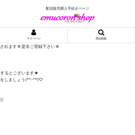
配信販売購入手続きページ
マイページ
商品検索
布されます☆是非ご登録下さい☆
ルするとございます★
ましょう(*^-^*)♡
/