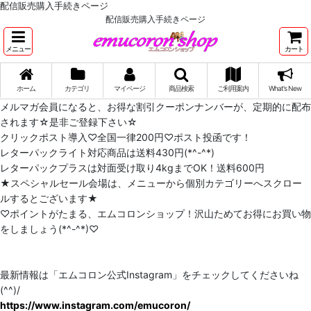
配信販売購入手続きページ
配信販売購入手続きページ
メニュー
カート
ホーム
カテゴリ
マイページ
商品検索
ご利用案内
What's New
メルマガ会員になると、お得な割引クーポンナンバーが、定期的に配布
されます☆是非ご登録下さい☆
クリックポスト導入♡全国一律200円♡ポスト投函です！
レターパックライト対応商品は送料430円(*^-^*)
レターパックプラスは対面受け取り4kgまでOK！送料600円
★スペシャルセール会場は、メニューから個別カテゴリーへスクロー
ルするとございます★
♡ポイントがたまる、エムコロンショップ！沢山ためてお得にお買い物
をしましょう(*^-^*)♡
最新情報は「エムコロン公式Instagram」をチェックしてくださいね
(^^)/
https://www.instagram.com/emucoron/