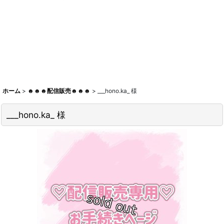
ホーム
>
☻☻☻配信販売☻☻☻
>
___hono.ka_ 様
___hono.ka_ 様