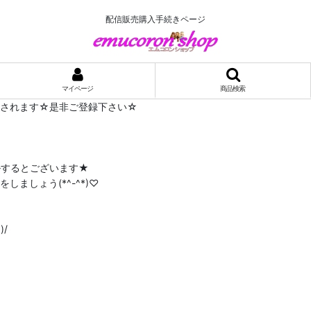
配信販売購入手続きページ
マイページ
商品検索
布されます☆是非ご登録下さい☆
ルするとございます★
ましょう(*^-^*)♡
/