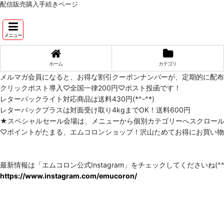
配信販売購入手続きページ
メニュー
ホーム
カテゴリ
メルマガ会員になると、お得な割引クーポンナンバーが、定期的に配
クリックポスト導入♡全国一律200円♡ポスト投函です！
レターパックライト対応商品は送料430円(*^-^*)
レターパックプラスは対面受け取り4kgまでOK！送料600円
★スペシャルセール会場は、メニューから個別カテゴリーへスクロー
♡ポイントがたまる、エムコロンショップ！沢山ためてお得にお買い物をし
最新情報は「エムコロン公式Instagram」をチェックしてくださいね(^^)
https://www.instagram.com/emucoron/