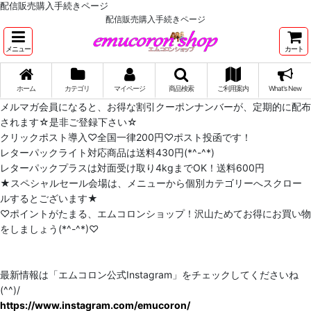
配信販売購入手続きページ
配信販売購入手続きページ
メニュー
カート
ホーム
カテゴリ
マイページ
商品検索
ご利用案内
What's New
メルマガ会員になると、お得な割引クーポンナンバーが、定期的に配布
されます☆是非ご登録下さい☆
クリックポスト導入♡全国一律200円♡ポスト投函です！
レターパックライト対応商品は送料430円(*^-^*)
レターパックプラスは対面受け取り4kgまでOK！送料600円
★スペシャルセール会場は、メニューから個別カテゴリーへスクロー
ルするとございます★
♡ポイントがたまる、エムコロンショップ！沢山ためてお得にお買い物
をしましょう(*^-^*)♡
最新情報は「エムコロン公式Instagram」をチェックしてくださいね
(^^)/
https://www.instagram.com/emucoron/