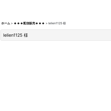
ホーム
>
☻☻☻配信販売☻☻☻
>
lelien1125 様
lelien1125 様