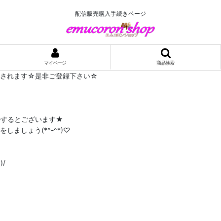
配信販売購入手続きページ
マイページ
商品検索
布されます☆是非ご登録下さい☆
ルするとございます★
ましょう(*^-^*)♡
/