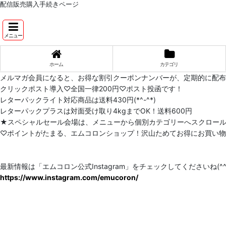
配信販売購入手続きページ
メニュー
ホーム
カテゴリ
メルマガ会員になると、お得な割引クーポンナンバーが、定期的に配
クリックポスト導入♡全国一律200円♡ポスト投函です！
レターパックライト対応商品は送料430円(*^-^*)
レターパックプラスは対面受け取り4kgまでOK！送料600円
★スペシャルセール会場は、メニューから個別カテゴリーへスクロー
♡ポイントがたまる、エムコロンショップ！沢山ためてお得にお買い物をし
最新情報は「エムコロン公式Instagram」をチェックしてくださいね(^^)
https://www.instagram.com/emucoron/