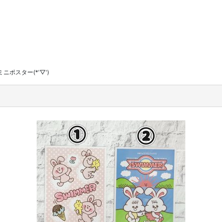
ミニポスター(*'▽')