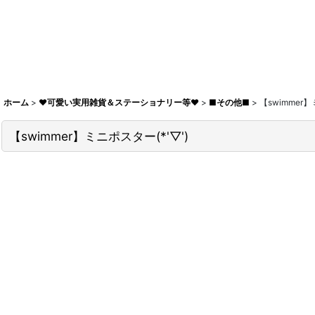
ホーム
>
♥可愛い実用雑貨＆ステーショナリー等♥
>
■その他■
>
【swimmer】
【swimmer】ミニポスター(*'▽')