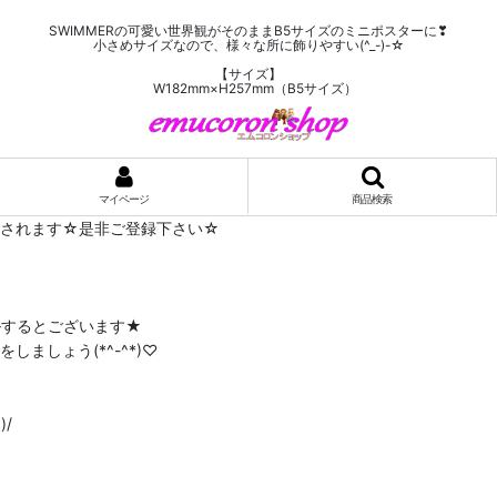
SWIMMERの可愛い世界観がそのままB5サイズのミニポスターに❣
小さめサイズなので、様々な所に飾りやすい(^_-)-☆
【サイズ】
W182mm×H257mm（B5サイズ）
マイページ
商品検索
布されます☆是非ご登録下さい☆
ルするとございます★
ましょう(*^-^*)♡
/