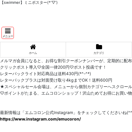
【swimmer】ミニポスター(*'▽')
メニュー
ホーム
カテゴリ
メルマガ会員になると、お得な割引クーポンナンバーが、定期的に配
クリックポスト導入♡全国一律200円♡ポスト投函です！
レターパックライト対応商品は送料430円(*^-^*)
レターパックプラスは対面受け取り4kgまでOK！送料600円
★スペシャルセール会場は、メニューから個別カテゴリーへスクロー
♡ポイントがたまる、エムコロンショップ！沢山ためてお得にお買い物をし
最新情報は「エムコロン公式Instagram」をチェックしてくださいね(^^)
https://www.instagram.com/emucoron/