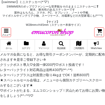
【swimmer】ミニステッカー(*'▽')
SWIMMERのポップでファンシーな世界観をそのままミニステッカーに❣
耐水、耐光性のあるステッカーです
屋外はもちろん、スマホ、PC、タブレット、ノートや手帳、
マイボトルやインテリア小物、スーツケース、冷蔵庫などの大型家電にも(*^^*)
【サイズ】
W28mm×H45mm（ステッカー本体サイズ）
メニュー
カート
ホーム
カテゴリ
マイページ
商品検索
ご利用案内
What's New
メルマガ会員になると、お得な割引クーポンナンバーが、定期的に配布
されます☆是非ご登録下さい☆
クリックポスト導入♡全国一律200円♡ポスト投函です！
レターパックライト対応商品は送料430円(*^-^*)
レターパックプラスは対面受け取り4kgまでOK！送料600円
★スペシャルセール会場は、メニューから個別カテゴリーへスクロー
ルするとございます★
♡ポイントがたまる、エムコロンショップ！沢山ためてお得にお買い物
をしましょう(*^-^*)♡