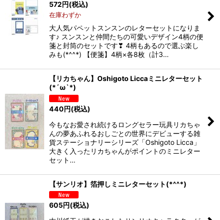
572
円
(税込)
在庫わずか
大人気パペットスンスンのレターセットになりま
す♪ スンスンと仲間たちの可愛いデザイン4柄の便
箋と封筒のセットです❣ 4柄もあるので選ぶ楽し
みも(*^^*) 【便箋】4柄×各8枚（計3…
【リカちゃん】Oshigoto Liccaミニレターセット
(*´ω`*)
440
円
(税込)
今もなお愛され続けるロングセラー玩具リカちゃ
んの夢あふれるおしごとの世界にデビューする雑
貨ステーショナリーシリーズ「Oshigoto Licca」
大きく入ったリカちゃんがポイントのミニレター
セット…
【サンリオ】箔押しミニレターセット(*^^*)
605
円
(税込)