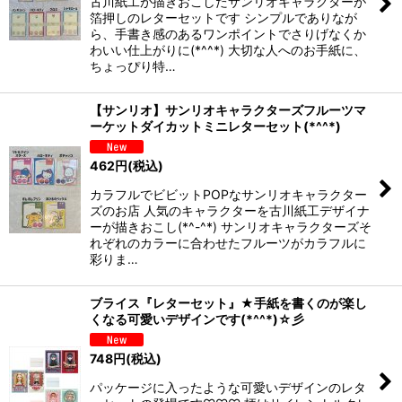
古川紙工が描きおこしたサンリオキャラクターが
箔押しのレターセットです シンプルでありなが
ら、手書き感のあるワンポイントでさりげなくか
わいい仕上がりに(*^^*) 大切な人へのお手紙に、
ちょっぴり特…
【サンリオ】サンリオキャラクターズフルーツマ
ーケットダイカットミニレターセット(*^^*)
462
円
(税込)
カラフルでビビットPOPなサンリオキャラクター
ズのお店 人気のキャラクターを古川紙工デザイナ
ーが描きおこし(*^-^*) サンリオキャラクターズそ
れぞれのカラーに合わせたフルーツがカラフルに
彩りま…
ブライス『レターセット』★手紙を書くのが楽し
くなる可愛いデザインです(*^^*)☆彡
748
円
(税込)
パッケージに入ったような可愛いデザインのレタ