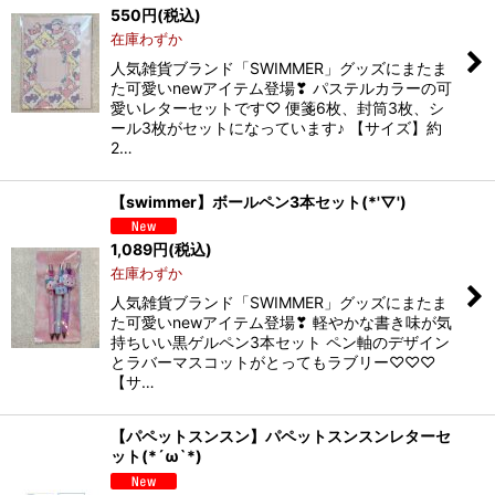
550
円
(税込)
在庫わずか
人気雑貨ブランド「SWIMMER」グッズにまたま
た可愛いnewアイテム登場❣ パステルカラーの可
愛いレターセットです♡ 便箋6枚、封筒3枚、シ
ール3枚がセットになっています♪ 【サイズ】約
2…
【swimmer】ボールペン3本セット(*'▽')
1,089
円
(税込)
在庫わずか
人気雑貨ブランド「SWIMMER」グッズにまたま
た可愛いnewアイテム登場❣ 軽やかな書き味が気
持ちいい黒ゲルペン3本セット ペン軸のデザイン
とラバーマスコットがとってもラブリー♡♡♡
【サ…
【パペットスンスン】パペットスンスンレターセ
ット(*´ω`*)