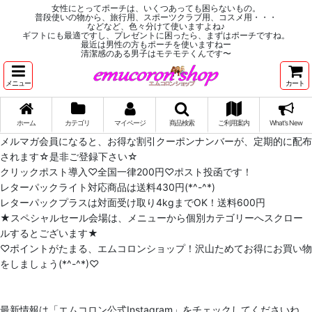
女性にとってポーチは、いくつあっても困らないもの。
普段使いの物から、旅行用、スポーツクラブ用、コスメ用・・・
などなど、色々分けて使いますよね♪
ギフトにも最適ですし、プレゼントに困ったら、まずはポーチですね。
最近は男性の方もポーチを使いますねー
清潔感のある男子はモテモテくんです〜
メニュー
カート
ホーム
カテゴリ
マイページ
商品検索
ご利用案内
What's New
メルマガ会員になると、お得な割引クーポンナンバーが、定期的に配布
されます☆是非ご登録下さい☆
クリックポスト導入♡全国一律200円♡ポスト投函です！
レターパックライト対応商品は送料430円(*^-^*)
レターパックプラスは対面受け取り4kgまでOK！送料600円
★スペシャルセール会場は、メニューから個別カテゴリーへスクロー
ルするとございます★
♡ポイントがたまる、エムコロンショップ！沢山ためてお得にお買い物
をしましょう(*^-^*)♡
最新情報は「エムコロン公式Instagram」をチェックしてくださいね