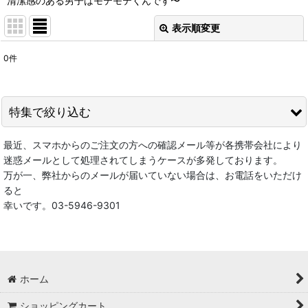
清潔感のある男子はモテモテくんです〜
表示順変更
閉じる
0
件
表示数
:
在庫あり
特集で絞り込む
並び順
:
最近、スマホからのご注文の方への確認メール等が各携帯会社により
★★スペシャルセール会場★★
迷惑メールとして処理されてしまうケースが多発しております。
絞り込む
万が一、弊社からのメールが届いていない場合は、お電話をいただけ
☆レトロ雑貨☆
ると
幸いです。03-5946-9301
ブライスドール｜ブライス正規取扱店
ブライス雑貨 blytheグッズ
ドール用・服飾・小物・ドールハウス装飾・カスタム用品等
ホーム
ステーショナリー
ショッピングカート