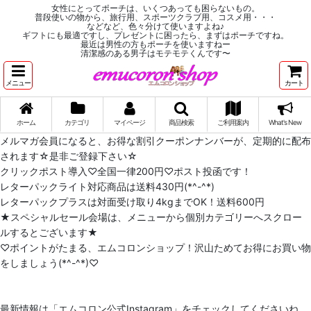
女性にとってポーチは、いくつあっても困らないもの。
普段使いの物から、旅行用、スポーツクラブ用、コスメ用・・・
などなど、色々分けて使いますよね♪
ギフトにも最適ですし、プレゼントに困ったら、まずはポーチですね。
最近は男性の方もポーチを使いますねー
清潔感のある男子はモテモテくんです〜
メニュー
カート
ホーム
カテゴリ
マイページ
商品検索
ご利用案内
What's New
メルマガ会員になると、お得な割引クーポンナンバーが、定期的に配布
されます☆是非ご登録下さい☆
クリックポスト導入♡全国一律200円♡ポスト投函です！
レターパックライト対応商品は送料430円(*^-^*)
レターパックプラスは対面受け取り4kgまでOK！送料600円
★スペシャルセール会場は、メニューから個別カテゴリーへスクロー
ルするとございます★
♡ポイントがたまる、エムコロンショップ！沢山ためてお得にお買い物
をしましょう(*^-^*)♡
最新情報は「エムコロン公式Instagram」をチェックしてくださいね