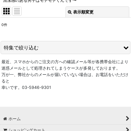
清潔感のある男子はモテモテくんです〜
表示順変更
閉じる
0
件
表示数
:
在庫あり
特集で絞り込む
並び順
:
最近、スマホからのご注文の方への確認メール等が各携帯会社により
★★スペシャルセール会場★★
迷惑メールとして処理されてしまうケースが多発しております。
絞り込む
万が一、弊社からのメールが届いていない場合は、お電話をいただけ
☆レトロ雑貨☆
ると
幸いです。03-5946-9301
ブライスドール｜ブライス正規取扱店
ブライス雑貨 blytheグッズ
ドール用・服飾・小物・ドールハウス装飾・カスタム用品等
ホーム
ステーショナリー
ショッピングカート