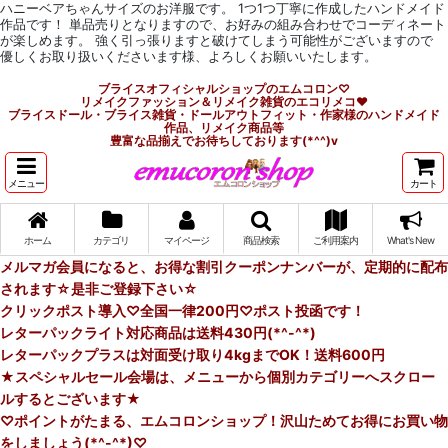
ハニーベアちゃんサイズのお洋服です。 1つ1つ丁寧に作成したハンドメイド
作品です！ 単品売りとなりますので、お好みの組み合わせでコーディネート
が楽しめます。 強く引っ張りますと破けてしまう可能性がございますので
優しくお取り扱いくださいます様、よろしくお願いいたします。
ブライスオフィシャルショップのエムコロン♡
リメイクファッション＆リメイク雑貨のエコリメコ♥
ブライスドール・ブライス雑貨・ドールアウトフィット・作家様のハンドメイド
作品、リメイク商品等
豊富な品揃えでお待ちしております(*^^)v
メニュー
カート
ホーム
カテゴリ
マイページ
商品検索
ご利用案内
What's New
メルマガ会員になると、お得な割引クーポンナンバーが、定期的に配布
されます☆是非ご登録下さい☆
クリックポスト導入♡全国一律200円♡ポスト投函です！
レターパックライト対応商品は送料430円(*^-^*)
レターパックプラスは対面受け取り4kgまでOK！送料600円
★スペシャルセール会場は、メニューから個別カテゴリーへスクロー
ルするとございます★
♡ポイントがたまる、エムコロンショップ！沢山ためてお得にお買い物
をしましょう(*^-^*)♡