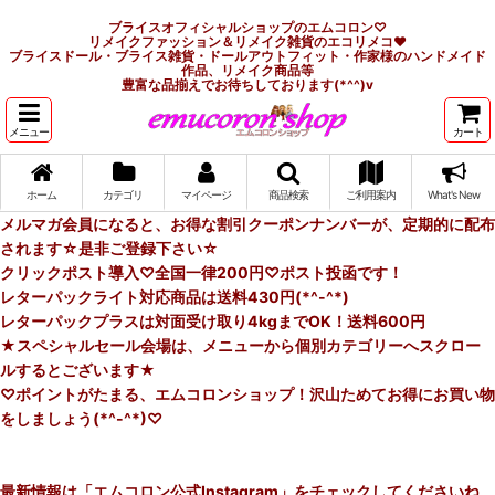
ブライスオフィシャルショップのエムコロン♡
リメイクファッション＆リメイク雑貨のエコリメコ♥
ブライスドール・ブライス雑貨・ドールアウトフィット・作家様のハンドメイド
作品、リメイク商品等
豊富な品揃えでお待ちしております(*^^)v
メニュー
カート
ホーム
カテゴリ
マイページ
商品検索
ご利用案内
What's New
メルマガ会員になると、お得な割引クーポンナンバーが、定期的に配布
されます☆是非ご登録下さい☆
クリックポスト導入♡全国一律200円♡ポスト投函です！
レターパックライト対応商品は送料430円(*^-^*)
レターパックプラスは対面受け取り4kgまでOK！送料600円
★スペシャルセール会場は、メニューから個別カテゴリーへスクロー
ルするとございます★
♡ポイントがたまる、エムコロンショップ！沢山ためてお得にお買い物
をしましょう(*^-^*)♡
最新情報は「エムコロン公式Instagram」をチェックしてくださいね