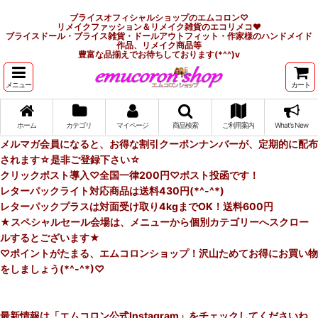
ブライスオフィシャルショップのエムコロン♡
リメイクファッション＆リメイク雑貨のエコリメコ♥
ブライスドール・ブライス雑貨・ドールアウトフィット・作家様のハンドメイド
作品、リメイク商品等
豊富な品揃えでお待ちしております(*^^)v
メニュー
カート
ホーム
カテゴリ
マイページ
商品検索
ご利用案内
What's New
メルマガ会員になると、お得な割引クーポンナンバーが、定期的に配布
されます☆是非ご登録下さい☆
クリックポスト導入♡全国一律200円♡ポスト投函です！
レターパックライト対応商品は送料430円(*^-^*)
レターパックプラスは対面受け取り4kgまでOK！送料600円
★スペシャルセール会場は、メニューから個別カテゴリーへスクロー
ルするとございます★
♡ポイントがたまる、エムコロンショップ！沢山ためてお得にお買い物
をしましょう(*^-^*)♡
最新情報は「エムコロン公式Instagram」をチェックしてくださいね