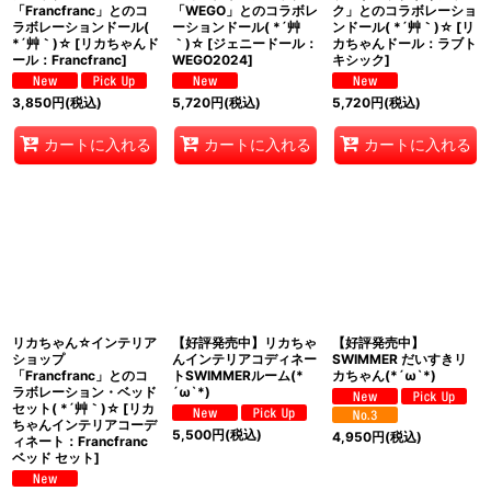
「Francfranc」とのコ
「WEGO」とのコラボレ
ク」とのコラボレーショ
ラボレーションドール(
ーションドール( *´艸
ンドール( *´艸｀)☆
[
リ
*´艸｀)☆
[
リカちゃんド
｀)☆
[
ジェニードール：
カちゃんドール：ラブト
ール：Francfranc
]
WEGO2024
]
キシック
]
3,850
円
(税込)
5,720
円
(税込)
5,720
円
(税込)
カートに入れる
カートに入れる
カートに入れる
リカちゃん☆インテリア
【好評発売中】リカちゃ
【好評発売中】
ショップ
んインテリアコディネー
SWIMMER だいすきリ
「Francfranc」とのコ
トSWIMMERルーム(*
カちゃん(*´ω`*)
ラボレーション・ベッド
´ω`*)
セット( *´艸｀)☆
[
リカ
ちゃんインテリアコーデ
5,500
円
(税込)
4,950
円
(税込)
ィネート：Francfranc
ベッド セット
]