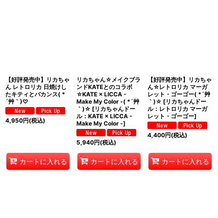
表示数
:
在庫あり
並び順
:
絞り込む
【好評発売中】リカちゃ
リカちゃん☆メイクブラ
【好評発売中】リカちゃ
ん レトロリカ 日焼けし
ンドKATEとのコラボ
ん☆レトロリカ マーガ
たキティとバカンス( *
☆KATE × LICCA -
レット・ゴーゴー( *´艸
´艸｀)♡
Make My Color -( *´艸
｀)☆
[
リカちゃんドー
｀)☆
[
リカちゃんドー
ル：レトロリカ マーガ
ル：KATE × LICCA -
レット・ゴーゴー
]
4,950
円
(税込)
Make My Color -
]
4,400
円
(税込)
5,940
円
(税込)
カートに入れる
カートに入れる
カートに入れる