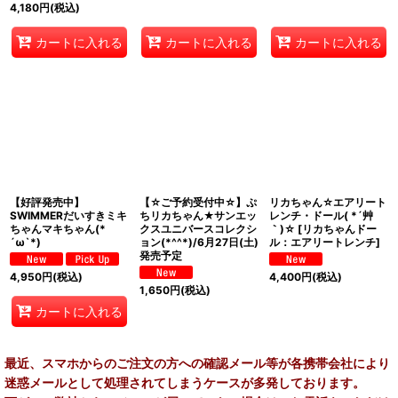
4,180
円
(税込)
カートに入れる
カートに入れる
カートに入れる
【好評発売中】
【☆ご予約受付中☆】ぷ
リカちゃん☆エアリート
SWIMMERだいすきミキ
ちリカちゃん★サンエッ
レンチ・ドール( *´艸
ちゃんマキちゃん(*
クスユニバースコレクシ
｀)☆
[
リカちゃんドー
´ω`*)
ョン(*^^*)/6月27日(土)
ル：エアリートレンチ
]
発売予定
4,950
円
(税込)
4,400
円
(税込)
1,650
円
(税込)
カートに入れる
最近、スマホからのご注文の方への確認メール等が各携帯会社により
迷惑メールとして処理されてしまうケースが多発しております。