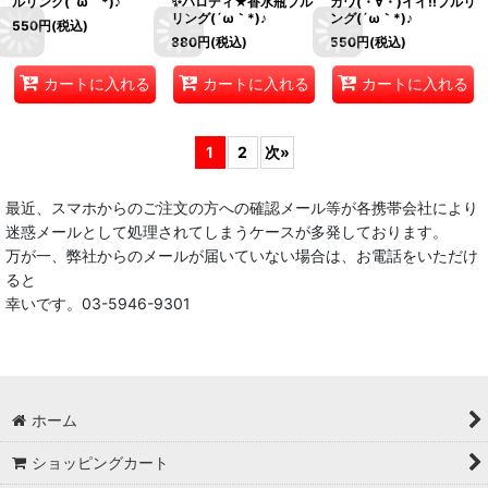
ルリング(´ω｀*)♪
✨パロディ★香水瓶プル
カワ(・∀・)イイ!!プルリ
リング(´ω｀*)♪
ング(´ω｀*)♪
550
円
(税込)
880
円
(税込)
550
円
(税込)
カートに入れる
カートに入れる
カートに入れる
1
2
次
»
最近、スマホからのご注文の方への確認メール等が各携帯会社により
迷惑メールとして処理されてしまうケースが多発しております。
万が一、弊社からのメールが届いていない場合は、お電話をいただけ
ると
幸いです。03-5946-9301
ホーム
ショッピングカート