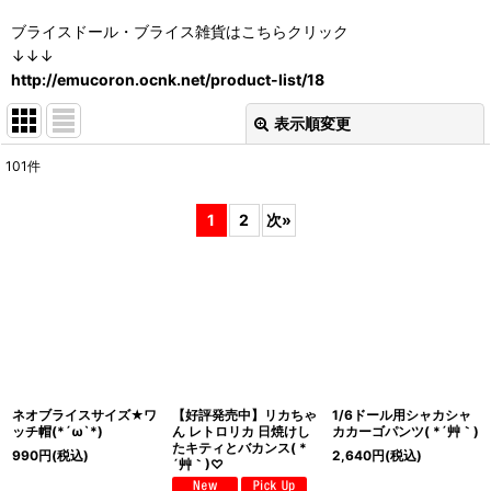
ブライスドール・ブライス雑貨はこちらクリック
↓↓↓
http://emucoron.ocnk.net/product-list/18
表示順変更
閉じる
101
件
表示数
:
1
2
次
»
在庫あり
並び順
:
絞り込む
ネオブライスサイズ★ワ
【好評発売中】リカちゃ
1/6ドール用シャカシャ
ッチ帽(*´ω`*)
ん レトロリカ 日焼けし
カカーゴパンツ( *´艸｀)
たキティとバカンス( *
990
円
(税込)
2,640
円
(税込)
´艸｀)♡