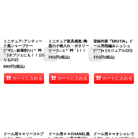
ミニチュア♪アンティー
ミニチュア家具感覚♪陶
登録作家『ERUTIA』ド
ク風シャープナー
器の小物入れ・ポタリー
ール用指編みシュシュ
(*‘∀‘)♪♪鉛筆削り( *´艸
ケース♪♪( *´艸｀)！！
(*^^)v
[
カジュアル(2)
]
｀)オブジェにも！！
[
の
660
円
(税込)
550
円
(税込)
りもの2
]
660
円
(税込)
カートに入れる
カートに入れる
カートに入れる
ドール用☆☆リース✨プ
ドール用☆☆CHANEL風
ドール用☆☆オシャレで