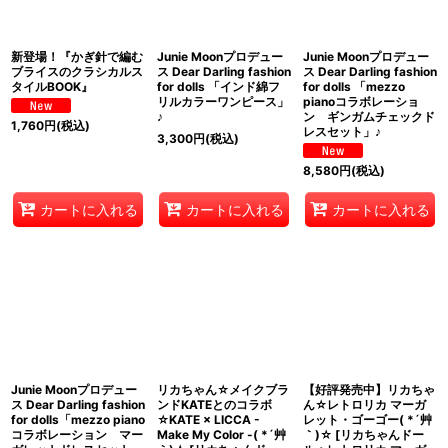
新登場！『かぎ針で編む
Junie Moonプロデュー
Junie Moonプロデュー
ブライスのクラシカルス
ス Dear Darling fashion
ス Dear Darling fashion
タイルBOOK』
for dolls 「インド綿フ
for dolls 「mezzo
リルカラーワンピース」
pianoコラボレーショ
♪
ン ギンガムチェックド
1,760
円
(税込)
レスセット」♪
3,300
円
(税込)
8,580
円
(税込)
カートに入れる
カートに入れる
カートに入れる
Junie Moonプロデュー
リカちゃん☆メイクブラ
【好評発売中】リカちゃ
ス Dear Darling fashion
ンドKATEとのコラボ
ん☆レトロリカ マーガ
for dolls「mezzo piano
☆KATE × LICCA -
レット・ゴーゴー( *´艸
コラボレーション マー
Make My Color -( *´艸
｀)☆
[
リカちゃんドー