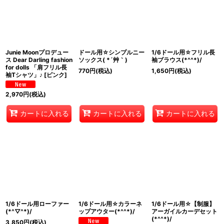
Junie Moonプロデュー
ドール用☆シンプルニー
1/6ドール用☆フリル長
ス Dear Darling fashion
ソックス( *´艸｀)
袖ブラウス(*^^*)/
for dolls 「肩フリル長
770
円
(税込)
1,650
円
(税込)
袖Tシャツ」♪
[
ピンク
]
2,970
円
(税込)
カートに入れる
カートに入れる
カートに入れる
1/6ドール用ローファー
1/6ドール用☆カラーネ
1/6ドール用☆【制服】
(*^▽^*)/
ップアウター(*^^*)/
アーガイルカーデセット
(*^^*)/
3,850
円
(税込)