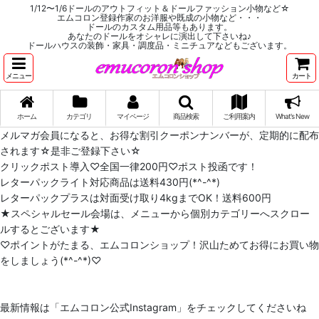
1/12〜1/6ドールのアウトフィット＆ドールファッション小物など☆
エムコロン登録作家のお洋服や既成の小物など・・・
ドールのカスタム用品等もあります。
あなたのドールをオシャレに演出して下さいね♪
ドールハウスの装飾・家具・調度品・ミニチュアなどもございます。
メニュー
カート
ホーム
カテゴリ
マイページ
商品検索
ご利用案内
What's New
メルマガ会員になると、お得な割引クーポンナンバーが、定期的に配布
されます☆是非ご登録下さい☆
クリックポスト導入♡全国一律200円♡ポスト投函です！
レターパックライト対応商品は送料430円(*^-^*)
レターパックプラスは対面受け取り4kgまでOK！送料600円
★スペシャルセール会場は、メニューから個別カテゴリーへスクロー
ルするとございます★
♡ポイントがたまる、エムコロンショップ！沢山ためてお得にお買い物
をしましょう(*^-^*)♡
最新情報は「エムコロン公式Instagram」をチェックしてくださいね