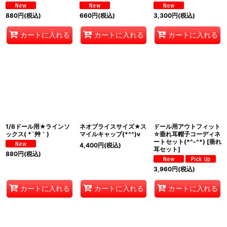
880
円
(税込)
660
円
(税込)
3,300
円
(税込)
カートに入れる
カートに入れる
カートに入れる
1/6ドール用★ラインソ
ネオブライスサイズ★ス
ドール用アウトフィット
ックス( *´艸｀)
マイルキャップ(*^^)v
☆垂れ耳帽子コーディネ
ートセット(*^-^*)
[
垂れ
4,400
円
(税込)
耳セット
]
880
円
(税込)
3,960
円
(税込)
カートに入れる
カートに入れる
カートに入れる