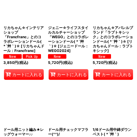
リカちゃん☆インテリア
ジェニー☆ライフスタイ
リカちゃん☆アパレルブ
ショップ
ルカルチャーショップ
ランド「ラブトキシッ
「Francfranc」とのコ
「WEGO」とのコラボレ
ク」とのコラボレーショ
ラボレーションドール(
ーションドール( *´艸
ンドール( *´艸｀)☆
[
リ
*´艸｀)☆
[
リカちゃんド
｀)☆
[
ジェニードール：
カちゃんドール：ラブト
ール：Francfranc
]
WEGO2024
]
キシック
]
3,850
円
(税込)
5,720
円
(税込)
5,720
円
(税込)
カートに入れる
カートに入れる
カートに入れる
ドール用ニット編み★レ
ドール用チェックマフラ
1/6ドール用中綿ダウン
ッグウォーマー♪♪
ー(^^)/
ベスト( *´艸｀)