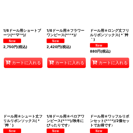
1/6ドール用ショートブ
1/6ドール用☆フラワー
ドール用☆ロング丈フリ
ーツ(*^▽^*)/
ワンピース(*^^*)/
ルリボンソックス( *´艸
｀)
2,750
円
(税込)
2,420
円
(税込)
880
円
(税込)
カートに入れる
カートに入れる
カートに入れる
ドール用☆シュート丈フ
1/6ドール用☆ベロアワ
ドール用☆ワッフルリボ
リルリボンソックス( *
ンピース(*^^*)/秋冬に
ンセット(*^^*)/2個セッ
´艸｀)
ぴったりです♪
トでお得です♪