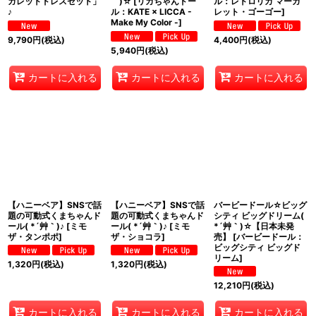
ガレットドレスセット」
｀)☆
[
リカちゃんドー
ル：レトロリカ マーガ
♪
ル：KATE × LICCA -
レット・ゴーゴー
]
Make My Color -
]
9,790
円
(税込)
4,400
円
(税込)
5,940
円
(税込)
カートに入れる
カートに入れる
カートに入れる
【ハニーベア】SNSで話
【ハニーベア】SNSで話
バービードール☆ビッグ
題の可動式くまちゃんド
題の可動式くまちゃんド
シティ ビッグドリーム(
ール( *´艸｀)♪
[
ミモ
ール( *´艸｀)♪
[
ミモ
*´艸｀)☆【日本未発
ザ・タンポポ
]
ザ・ショコラ
]
売】
[
バービードール：
ビッグシティ ビッグド
リーム
]
1,320
円
(税込)
1,320
円
(税込)
12,210
円
(税込)
カートに入れる
カートに入れる
カートに入れる