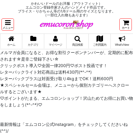
かわいいドールのお洋服（アウトフィット）
エムコロン登録作家さんのハンドメイド作品です。
ブライス・りかちゃん等の1/6ドール用のサイズとなります。
（一部仕入れ物もあります）
メニュー
カート
ホーム
カテゴリ
マイページ
商品検索
ご利用案内
What's New
メルマガ会員になると、お得な割引クーポンナンバーが、定期的に配布
されます☆是非ご登録下さい☆
クリックポスト導入♡全国一律200円♡ポスト投函です！
レターパックライト対応商品は送料430円(*^-^*)
レターパックプラスは対面受け取り4kgまでOK！送料600円
★スペシャルセール会場は、メニューから個別カテゴリーへスクロー
ルするとございます★
♡ポイントがたまる、エムコロンショップ！沢山ためてお得にお買い物
をしましょう(*^-^*)♡
最新情報は「エムコロン公式Instagram」をチェックしてくださいね
(^^)/