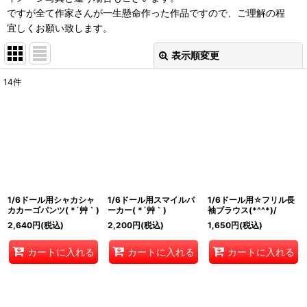
ですが全て作家さんが一生懸命作った作品ですので、ご理解の程
宜しくお願い致します。
表示順変更
閉じる
14
件
表示数
:
在庫あり
並び順
:
絞り込む
1/6ドール用シャカシャ
1/6ドール用スマイルパ
1/6ドール用☆フリル長
カカーゴパンツ( *´艸｀)
ーカー( *´艸｀)
袖ブラウス(*^^*)/
2,640
円
(税込)
2,200
円
(税込)
1,650
円
(税込)
カートに入れる
カートに入れる
カートに入れる