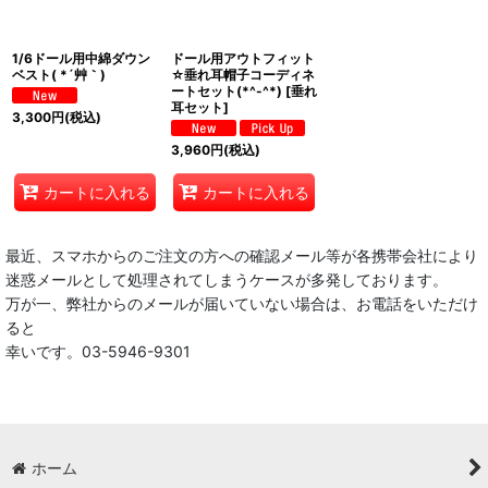
1/6ドール用中綿ダウン
ドール用アウトフィット
ベスト( *´艸｀)
☆垂れ耳帽子コーディネ
ートセット(*^-^*)
[
垂れ
耳セット
]
3,300
円
(税込)
3,960
円
(税込)
カートに入れる
カートに入れる
最近、スマホからのご注文の方への確認メール等が各携帯会社により
迷惑メールとして処理されてしまうケースが多発しております。
万が一、弊社からのメールが届いていない場合は、お電話をいただけ
ると
幸いです。03-5946-9301
ホーム