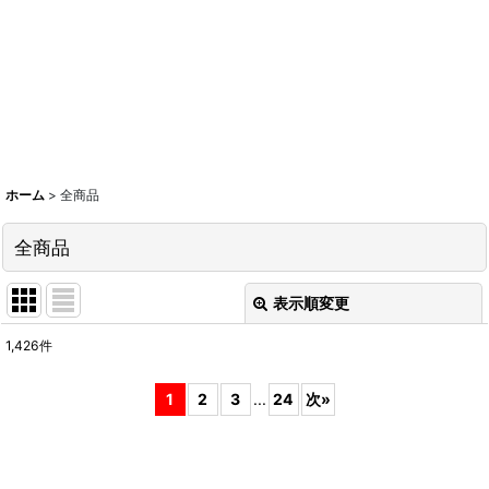
ホーム
>
全商品
全商品
表示順変更
閉じる
1,426
件
表示数
:
1
2
3
...
24
次
»
在庫あり
並び順
: