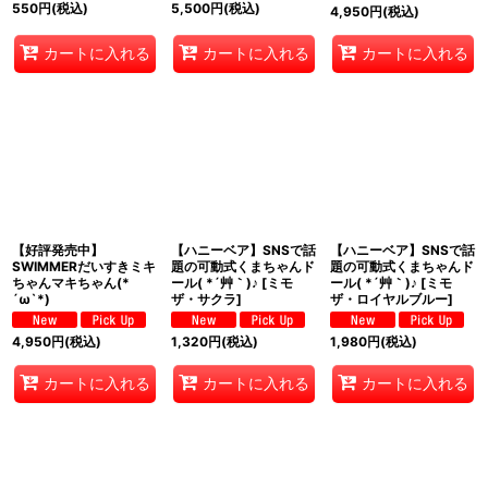
550
円
(税込)
5,500
円
(税込)
4,950
円
(税込)
カートに入れる
カートに入れる
カートに入れる
【好評発売中】
【ハニーベア】SNSで話
【ハニーベア】SNSで話
SWIMMERだいすきミキ
題の可動式くまちゃんド
題の可動式くまちゃんド
ちゃんマキちゃん(*
ール( *´艸｀)♪
[
ミモ
ール( *´艸｀)♪
[
ミモ
´ω`*)
ザ・サクラ
]
ザ・ロイヤルブルー
]
4,950
円
(税込)
1,320
円
(税込)
1,980
円
(税込)
カートに入れる
カートに入れる
カートに入れる