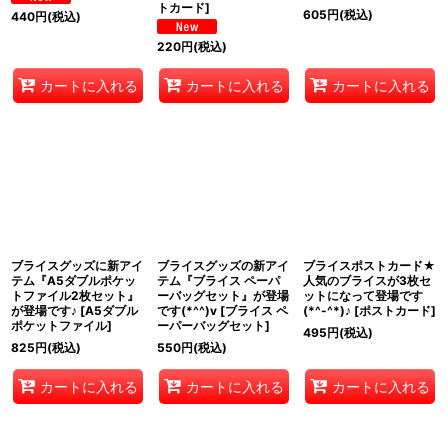
トカード
]
605
円
(税込)
440
円
(税込)
220
円
(税込)
カートに入れる
カートに入れる
カートに入れる
ブライスグッズに新アイ
ブライスグッズの新アイ
ブライスポストカード★
テム『A5ダブルポケッ
テム『ブライス ペーパ
人気のブライスが3枚セ
トファイル2枚セット』
ーバッグセット』が登場
ットになって登場です
が登場です♪
[
A5ダブル
です(*^^)v
[
ブライス ペ
(*^-^*)♪
[
ポストカード
]
ポケットファイル
]
ーパーバッグセット
]
495
円
(税込)
825
円
(税込)
550
円
(税込)
カートに入れる
カートに入れる
カートに入れる