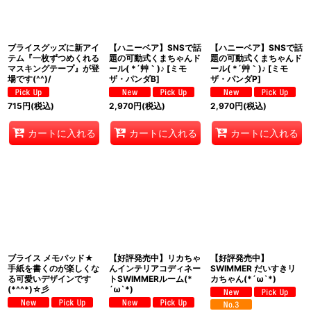
ブライスグッズに新アイ
【ハニーベア】SNSで話
【ハニーベア】SNSで話
テム『一枚ずつめくれる
題の可動式くまちゃんド
題の可動式くまちゃんド
マスキングテープ』が登
ール( *´艸｀)♪
[
ミモ
ール( *´艸｀)♪
[
ミモ
場です(^^)/
ザ・パンダB
]
ザ・パンダP
]
715
円
(税込)
2,970
円
(税込)
2,970
円
(税込)
カートに入れる
カートに入れる
カートに入れる
ブライス メモパッド★
【好評発売中】リカちゃ
【好評発売中】
手紙を書くのが楽しくな
んインテリアコディネー
SWIMMER だいすきリ
る可愛いデザインです
トSWIMMERルーム(*
カちゃん(*´ω`*)
(*^^*)☆彡
´ω`*)