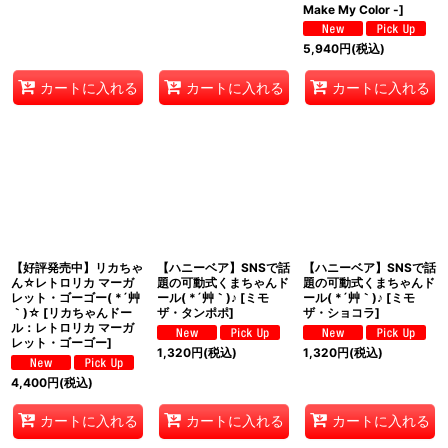
Make My Color -
]
5,940
円
(税込)
カートに入れる
カートに入れる
カートに入れる
【好評発売中】リカちゃ
【ハニーベア】SNSで話
【ハニーベア】SNSで話
ん☆レトロリカ マーガ
題の可動式くまちゃんド
題の可動式くまちゃんド
レット・ゴーゴー( *´艸
ール( *´艸｀)♪
[
ミモ
ール( *´艸｀)♪
[
ミモ
｀)☆
[
リカちゃんドー
ザ・タンポポ
]
ザ・ショコラ
]
ル：レトロリカ マーガ
レット・ゴーゴー
]
1,320
円
(税込)
1,320
円
(税込)
4,400
円
(税込)
カートに入れる
カートに入れる
カートに入れる