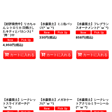
絞り込む
【好評発売中】リカちゃ
【水森亜土】ミニ缶バッ
【水森亜土】フレグラン
ん レトロリカ 日焼けし
ジ(*´ω`*)
スオーナメント(*´ω`*)
たキティとバカンス( *
´艸｀)♡
330
円
(税込)
858
円
(税込)
4,950
円
(税込)
カートに入れる
カートに入れる
カートに入れる
【水森亜土】シークレッ
【水森亜土】メガネケー
【水森亜土】シークレッ
トスライドポーチ(*
ス(*´ω`*)
トアクリルミラーシール
´ω`*)
(*´ω`*)