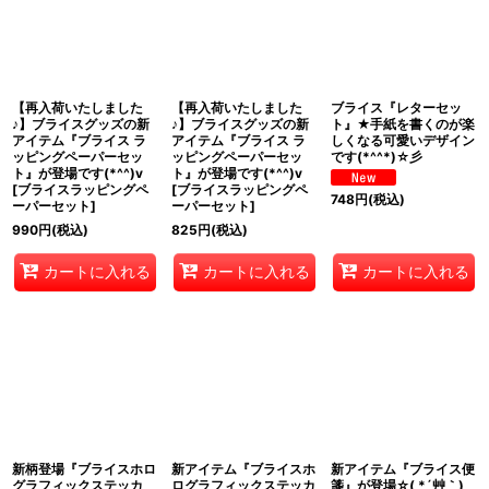
【再入荷いたしました
【再入荷いたしました
ブライス『レターセッ
♪】ブライスグッズの新
♪】ブライスグッズの新
ト』★手紙を書くのが楽
アイテム『ブライス ラ
アイテム『ブライス ラ
しくなる可愛いデザイン
ッピングペーパーセッ
ッピングペーパーセッ
です(*^^*)☆彡
ト』が登場です(*^^)v
ト』が登場です(*^^)v
[
ブライスラッピングペ
[
ブライスラッピングペ
748
円
(税込)
ーパーセット
]
ーパーセット
]
990
円
(税込)
825
円
(税込)
カートに入れる
カートに入れる
カートに入れる
新柄登場『ブライスホロ
新アイテム『ブライスホ
新アイテム『ブライス便
グラフィックステッカ
ログラフィックステッカ
箋』が登場☆( *´艸｀)