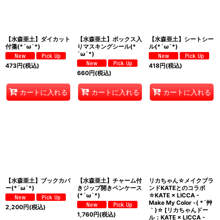
【水森亜土】ダイカット
【水森亜土】ボックス入
【水森亜土】シートシー
付箋(*´ω`*)
りマスキングシール(*
ル(*´ω`*)
´ω`*)
473
円
(税込)
418
円
(税込)
660
円
(税込)
カートに入れる
カートに入れる
カートに入れる
【水森亜土】ブックカバ
【水森亜土】チャーム付
リカちゃん☆メイクブラ
ー(*´ω`*)
きジップ開きペンケース
ンドKATEとのコラボ
(*´ω`*)
☆KATE × LICCA -
Make My Color -( *´艸
2,200
円
(税込)
｀)☆
[
リカちゃんドー
1,760
円
(税込)
ル：KATE × LICCA -