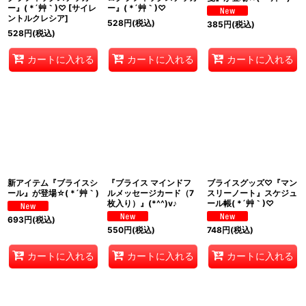
ー』( *´艸｀)♡
[
サイレ
ー』( *´艸｀)♡
ントルクレシア
]
528
円
(税込)
385
円
(税込)
528
円
(税込)
カートに入れる
カートに入れる
カートに入れる
新アイテム『ブライスシ
『ブライス マインドフ
ブライスグッズ♡『マン
ール』が登場☆( *´艸｀)
ルメッセージカード（7
スリーノート』スケジュ
枚入り）』(*^^)v♪
ール帳( *´艸｀)♡
693
円
(税込)
550
円
(税込)
748
円
(税込)
カートに入れる
カートに入れる
カートに入れる