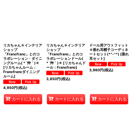
リカちゃん☆インテリア
リカちゃん☆インテリア
ドール用アウトフィット
ショップ
ショップ
☆垂れ耳帽子コーディネ
「Francfranc」とのコ
「Francfranc」とのコ
ートセット(*^-^*)
[
垂れ
ラボレーション・ダイニ
ラボレーションドール(
耳セット
]
ングルーム( *´艸｀)☆
*´艸｀)☆
[
リカちゃんド
[
リカちゃんルーム：
ール：Francfranc
]
3,960
円
(税込)
Francfrancダイニング
ルーム
]
3,850
円
(税込)
4,950
円
(税込)
カートに入れる
カートに入れる
カートに入れる