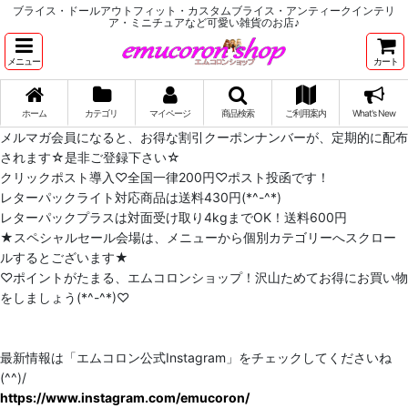
ブライス・ドールアウトフィット・カスタムブライス・アンティークインテリ
ア・ミニチュアなど可愛い雑貨のお店♪
メニュー
カート
ホーム
カテゴリ
マイページ
商品検索
ご利用案内
What's New
メルマガ会員になると、お得な割引クーポンナンバーが、定期的に配布
されます☆是非ご登録下さい☆
クリックポスト導入♡全国一律200円♡ポスト投函です！
レターパックライト対応商品は送料430円(*^-^*)
レターパックプラスは対面受け取り4kgまでOK！送料600円
★スペシャルセール会場は、メニューから個別カテゴリーへスクロー
ルするとございます★
♡ポイントがたまる、エムコロンショップ！沢山ためてお得にお買い物
をしましょう(*^-^*)♡
最新情報は「エムコロン公式Instagram」をチェックしてくださいね
(^^)/
https://www.instagram.com/emucoron/