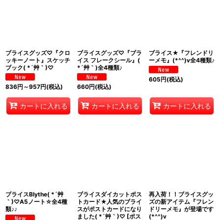
ブライスグッズ♡『クロ
ブライスグッズ♡『ブラ
ブライス★『フレンドリ
ッキーノート』スケッチ
イス フレークシール』(
ーメモ』(*^^)v全4種類♪
ブック( *´艸｀)♡
*´艸｀)全4種類♪
605
円
(税込)
836
円
～957
円
(税込)
660
円
(税込)
カートに入れる
カートに入れる
カートに入れる
ブライスBlythe( *´艸
ブライスダイカットポス
再入荷！！ブライスグッ
｀)♡A5ノート☆全4種
トカード★人気のブライ
ズの新アイテム『フレン
類♪♪
スがポストカードになり
ドリーメモ』が登場です
ました( *´艸｀)♡
[
ポス
(*^^)v