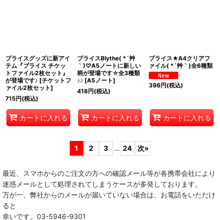
ブライスグッズに新アイ
ブライスBlythe( *´艸
ブライス★A4クリアフ
テム『ブライス チケッ
｀)♡A5ノートに新しい
ァイル( *´艸｀)全6種類
トファイル2枚セット』
柄が登場です☆全3種類
が登場です♪
[
チケットフ
♪♪
[
A5ノート
]
396
円
(税込)
ァイル2枚セット
]
418
円
(税込)
715
円
(税込)
カートに入れる
カートに入れる
カートに入れる
1
2
3
...
24
次
»
最近、スマホからのご注文の方への確認メール等が各携帯会社により
迷惑メールとして処理されてしまうケースが多発しております。
万が一、弊社からのメールが届いていない場合は、お電話をいただけ
ると
幸いです。03-5946-9301