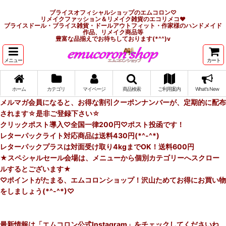
ブライスオフィシャルショップのエムコロン♡
リメイクファッション＆リメイク雑貨のエコリメコ♥
ブライスドール・ブライス雑貨・ドールアウトフィット・作家様のハンドメイド
作品、リメイク商品等
豊富な品揃えでお待ちしております(*^^)v
メニュー
カート
ホーム
カテゴリ
マイページ
商品検索
ご利用案内
What's New
メルマガ会員になると、お得な割引クーポンナンバーが、定期的に配布
されます☆是非ご登録下さい☆
クリックポスト導入♡全国一律200円♡ポスト投函です！
レターパックライト対応商品は送料430円(*^-^*)
レターパックプラスは対面受け取り4kgまでOK！送料600円
★スペシャルセール会場は、メニューから個別カテゴリーへスクロー
ルするとございます★
♡ポイントがたまる、エムコロンショップ！沢山ためてお得にお買い物
をしましょう(*^-^*)♡
最新情報は「エムコロン公式Instagram」をチェックしてくださいね