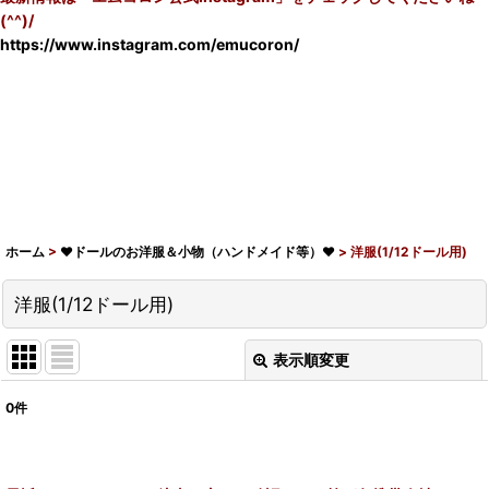
(^^)/
https://www.instagram.com/emucoron/
ホーム
>
♥ドールのお洋服＆小物（ハンドメイド等）♥
>
洋服(1/12ドール用)
洋服(1/12ドール用)
表示順変更
閉じる
0
件
表示数
:
在庫あり