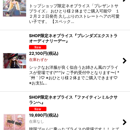
トップショップ限定ネオブライス「プレザントサ
プライズ」 おひとり様２体までご購入可能♡ １
２月２２日発売 久しぶりのストレートヘアの可愛
い子です。 【スペック…
SHOP限定ネオブライス『ブレンダズエクストラ
オーディナリーデー』
22,100
円
(税込)
在庫わずか
シックなお洋服が良く似合うお姉さん風のブライ
スが登場です(*^^)v ご予約受付中となります〜( *
´艸｀)♡ ※おひとり様２体までご購入できます♡
※お支払…
SHOP限定ネオブライス『ファイティンミルクサ
ランへ』
19,690
円
(税込)
在庫なし
韓国ブームに乗ったブライスの登場です！！ とて