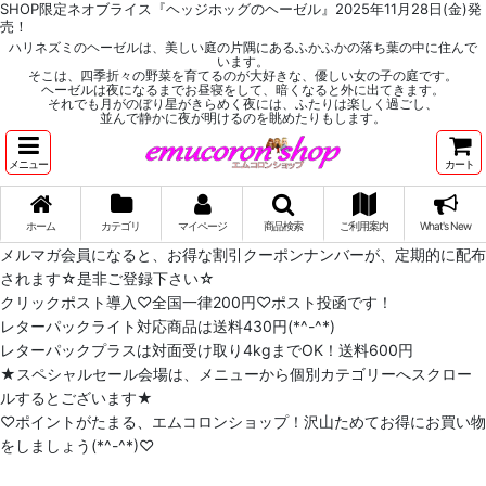
SHOP限定ネオブライス『ヘッジホッグのヘーゼル』2025年11月28日(金)発
売！
ハリネズミのヘーゼルは、美しい庭の片隅にあるふかふかの落ち葉の中に住んで
います。
そこは、四季折々の野菜を育てるのが大好きな、優しい女の子の庭です。
ヘーゼルは夜になるまでお昼寝をして、暗くなると外に出てきます。
それでも月がのぼり星がきらめく夜には、ふたりは楽しく過ごし、
並んで静かに夜が明けるのを眺めたりもします。
メニュー
カート
ホーム
カテゴリ
マイページ
商品検索
ご利用案内
What's New
メルマガ会員になると、お得な割引クーポンナンバーが、定期的に配布
されます☆是非ご登録下さい☆
クリックポスト導入♡全国一律200円♡ポスト投函です！
レターパックライト対応商品は送料430円(*^-^*)
レターパックプラスは対面受け取り4kgまでOK！送料600円
★スペシャルセール会場は、メニューから個別カテゴリーへスクロー
ルするとございます★
♡ポイントがたまる、エムコロンショップ！沢山ためてお得にお買い物
をしましょう(*^-^*)♡