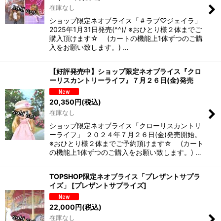
在庫なし
ショップ限定ネオブライス「＃ラブ♡ジェイラ」
2025年1月31日発売(^^)/ ※おひとり様２体までご
購入頂けます☆ (カートの機能上1体ずつのご購
入をお願い致します。) …
【好評発売中】ショップ限定ネオブライス『クロ
ーリスカントリーライフ』７月２６日(金)発売
20,350
円
(税込)
在庫なし
ショップ限定ネオブライス「クローリスカントリ
ーライフ」 ２０２４年７月２６日(金)発売開始。
※おひとり様２体までご予約頂けます☆ (カート
の機能上1体ずつのご購入をお願い致します。) …
TOPSHOP限定ネオブライス「プレザントサプラ
イズ」
[
プレザントサプライズ
]
22,000
円
(税込)
在庫なし