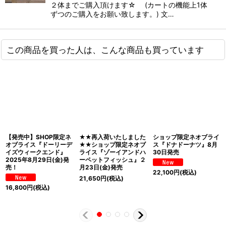
２体までご購入頂けます☆ (カートの機能上1体
ずつのご購入をお願い致します。) 文…
この商品を買った人は、こんな商品も買っています
【発売中】SHOP限定ネ
★★再入荷いたしました
ショップ限定ネオブライ
オブライス『ドーリーデ
★★ショップ限定ネオブ
ス『ドナドーナツ』8月
イズウィークエンド』
ライス『ゾーイアンドハ
30日発売
2025年8月29日(金)発
ーペットフィッシュ』２
売！
月23日(金)発売
22,100
円
(税込)
21,650
円
(税込)
16,800
円
(税込)