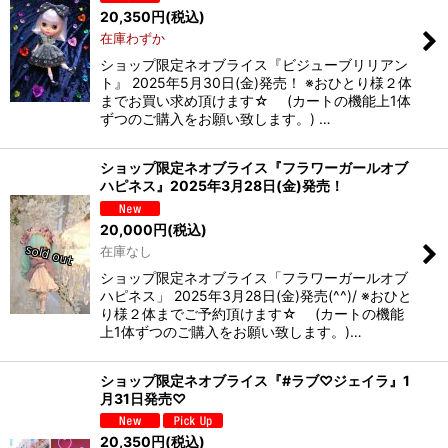
20,350
円
(税込)
在庫わずか
ショップ限定ネオブライス『ビジューブリリアン
ト』 2025年5月30日(金)発売！ ※おひとり様２体
までお買い求め頂けます☆ (カートの機能上1体
ずつのご購入をお願い致します。) …
ショップ限定ネオブライス『フラワーガールオブ
ハピネス』2025年3月28日(金)発売！
20,000
円
(税込)
在庫なし
ショップ限定ネオブライス「フラワーガールオブ
ハピネス」 2025年3月28日(金)発売(^^)/ ※おひと
り様２体までご予約頂けます☆ (カートの機能
上1体ずつのご購入をお願い致します。)…
ショップ限定ネオブライス『#ラブ♡ジェイラ』1
月31日発売♡
20,350
円
(税込)