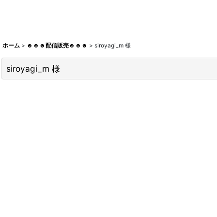
ホーム
>
☻☻☻配信販売☻☻☻
>
siroyagi_m 様
siroyagi_m 様