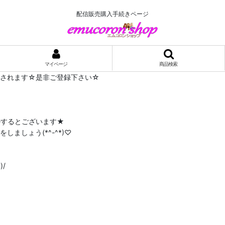
配信販売購入手続きページ
マイページ
商品検索
布されます☆是非ご登録下さい☆
ルするとございます★
ましょう(*^-^*)♡
/