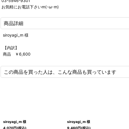
03-5946-9301
お気軽にお電話下さいm(･ω･m)
商品詳細
siroyagi_m 様
【内訳】
商品 ￥6,600
この商品を買った人は、こんな商品も買っています
siroyagi_m 様
siroyagi_m 様
4,070
円
(税込)
9,460
円
(税込)