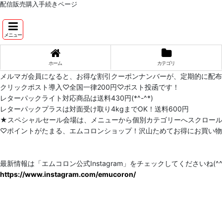
配信販売購入手続きページ
メニュー
ホーム
カテゴリ
メルマガ会員になると、お得な割引クーポンナンバーが、定期的に配
クリックポスト導入♡全国一律200円♡ポスト投函です！
レターパックライト対応商品は送料430円(*^-^*)
レターパックプラスは対面受け取り4kgまでOK！送料600円
★スペシャルセール会場は、メニューから個別カテゴリーへスクロー
♡ポイントがたまる、エムコロンショップ！沢山ためてお得にお買い物をし
最新情報は「エムコロン公式Instagram」をチェックしてくださいね(^^)
https://www.instagram.com/emucoron/