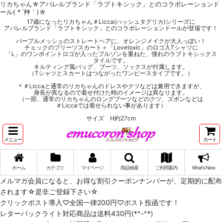
リカちゃん☆アパレルブランド「ラブトキシック」とのコラボレーションド
ール( *´艸｀)☆
17歳になったリカちゃん＃Licca(ハッシュタグリカ)シリーズに
アパレルブランド「ラブトキシック」とのコラボレーションドールが登場です！
パープルメッシュのストレートヘアに、オレンジメイクが大人っぽい！
チェックのプリーツスカート＋「Lovetoxic」のロゴ入Tシャツに
「L」のワンポイントロゴが入ったブルゾンを重ねた、憧れのラブトキシックス
タイルです。
キルティング風バッグ、ブーツ、ソックスが付属します。
（Tシャツとスカートはつながったワンピースタイプです。）
＊＃Liccaと通常のリカちゃんのドレスやクツなどは兼用できますが、
身長が異なるので着せ付けた時のイメージは異なります。
（一部、通常のリカちゃんのロングブーツなどのクツ、ズボンなどは
＃Liccaでは着せられない事があります）
サイズ H約27cm
メニュー
カート
ホーム
カテゴリ
マイページ
商品検索
ご利用案内
What's New
メルマガ会員になると、お得な割引クーポンナンバーが、定期的に配布
されます☆是非ご登録下さい☆
クリックポスト導入♡全国一律200円♡ポスト投函です！
レターパックライト対応商品は送料430円(*^-^*)