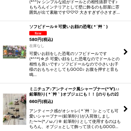
(*^^)v シンプルな絵がドールとの相性抜群です♪
もちろんインテリアとして壁に飾るのも部屋に雰
囲気が出て素敵です♡♡♡ 大きすぎず小さすぎ…
ソフビドール☆可愛いお顔の恐竜( *´艸｀)
580
円
(税込)
在庫なし
可愛いお顔をした恐竜のソフビドールです
(*^^*)☆彡 可愛い顔をした恐竜なのでドールとの
相性も良いです♪ ソフビドールなので小さいお子
様のおもちゃとしてもGOOD♪ お腹を押すと音も
鳴…
ミニチュア♪アンティーク風シャープナー(*‘∀‘)♪♪
鉛筆削り( *´艸｀)オブジェにも！！
[
のりもの2
]
660
円
(税込)
アンティーク感がオシャレ( *´艸｀)♪ とっても可
愛いシャープナー(鉛筆削り)が入荷致しまし
た〜〜(*ノωノ)☆ 鉛筆削りとして使用するのはも
ちろん、オブジェとして飾って頂くのもGOOD…