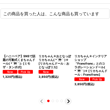
この商品を買った人は、こんな商品も買っています
【ハニーベア】SNSで話
リカちゃん☆おとなっぽ
リカちゃん☆インテリア
題の可動式くまちゃんド
リカちゃん( *´艸｀)☆
ショップ
ール( *´艸｀)♪
[
ミモ
[
リカちゃんドール：お
「Francfranc」とのコ
ザ・タンポポ
]
となっぽリカ
]
ラボレーションドール(
*´艸｀)☆
[
リカちゃんド
ール：Francfranc
]
1,320
円
(税込)
3,850
円
(税込)
3,850
円
(税込)