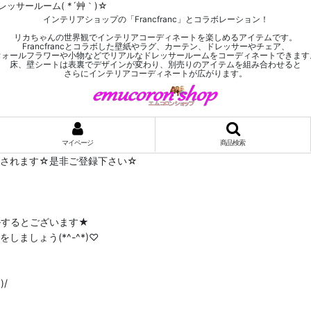
ッサールーム( *´艸｀)☆
インテリアショップの「Francfranc」とコラボレーション！
リカちゃんの世界観でインテリアコーディネートを楽しめるアイテムです。
Francfrancとコラボした壁紙やラグ、カーテン、ドレッサーやチェア、
ウォールフラワーや小物などでリアルなドレッサールームをコーディネートできます
床、壁シートは表裏でデザインが変わり、別売りのアイテムを組み合わせると
さらにインテリアコーディネートが広がります。
マイページ
商品検索
布されます☆是非ご登録下さい☆
ルするとございます★
ましょう(*^-^*)♡
/