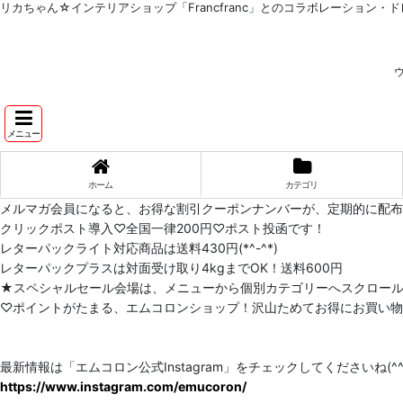
リカちゃん☆インテリアショップ「Francfranc」とのコラボレーション・ドレ
メニュー
ホーム
カテゴリ
メルマガ会員になると、お得な割引クーポンナンバーが、定期的に配
クリックポスト導入♡全国一律200円♡ポスト投函です！
レターパックライト対応商品は送料430円(*^-^*)
レターパックプラスは対面受け取り4kgまでOK！送料600円
★スペシャルセール会場は、メニューから個別カテゴリーへスクロー
♡ポイントがたまる、エムコロンショップ！沢山ためてお得にお買い物をし
最新情報は「エムコロン公式Instagram」をチェックしてくださいね(^^)
https://www.instagram.com/emucoron/