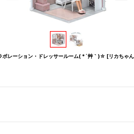
ラボレーション・ドレッサールーム( *´艸｀)☆
[
リカちゃんル