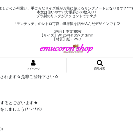
ましかくが可愛い、手ごろなサイズ感が万能に使えるリングノートとなります(*^^*)
本文は使いやすい方眼罫が60枚入り♪
プラ製のリングがアクセントです☆彡
「モンチッチ」のレトロ可愛い世界観を詰め込んだデザインです♡
【内容】本文:60枚
【サイズ】W125×H135×D13mm
【材質】紙・PVC
マイページ
商品検索
布されます☆是非ご登録下さい☆
ルするとございます★
ましょう(*^-^*)♡
/