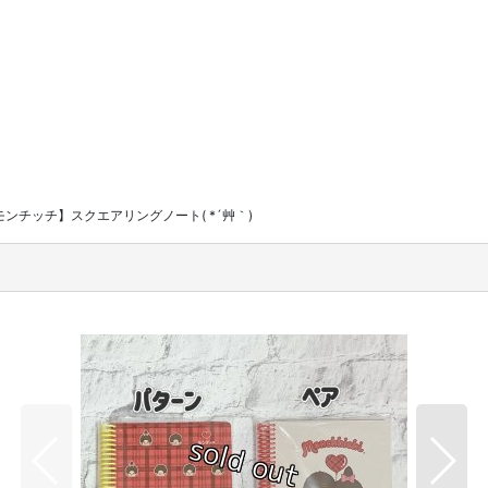
モンチッチ】スクエアリングノート( *´艸｀)