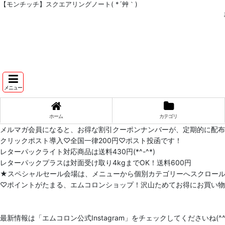
【モンチッチ】スクエアリングノート( *´艸｀)
メニュー
ホーム
カテゴリ
メルマガ会員になると、お得な割引クーポンナンバーが、定期的に配
クリックポスト導入♡全国一律200円♡ポスト投函です！
レターパックライト対応商品は送料430円(*^-^*)
レターパックプラスは対面受け取り4kgまでOK！送料600円
★スペシャルセール会場は、メニューから個別カテゴリーへスクロー
♡ポイントがたまる、エムコロンショップ！沢山ためてお得にお買い物をし
最新情報は「エムコロン公式Instagram」をチェックしてくださいね(^^)