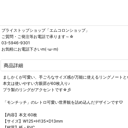
ブライストップショップ「エムコロンショップ」
ご質問・ご発注等お電話で承ります～☆
03-5946-9301
お気軽にお電話下さいm(･ω･m)
商品詳細
ましかくが可愛い、手ごろなサイズ感が万能に使えるリングノートとなりま
本文は使いやすい方眼罫が60枚入り♪
プラ製のリングがアクセントです☆彡
「モンチッチ」のレトロ可愛い世界観を詰め込んだデザインです♡
【内容】本文:60枚
【サイズ】W125×H135×D13mm
【材質】紙・PVC