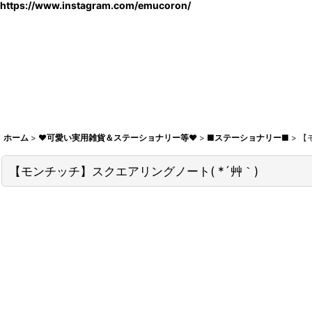
https://www.instagram.com/emucoron/
ホーム
>
♥可愛い実用雑貨＆ステーショナリー等♥
>
■ステーショナリー■
>
【
【モンチッチ】スクエアリングノート( *´艸｀)