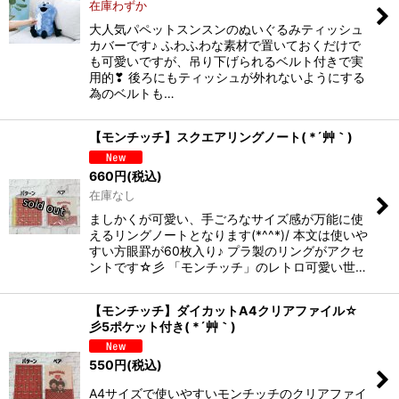
在庫わずか
大人気パペットスンスンのぬいぐるみティッシュ
カバーです♪ ふわふわな素材で置いておくだけで
も可愛いですが、吊り下げられるベルト付きで実
用的❣ 後ろにもティッシュが外れないようにする
為のベルトも…
【モンチッチ】スクエアリングノート( *´艸｀)
660
円
(税込)
在庫なし
ましかくが可愛い、手ごろなサイズ感が万能に使
えるリングノートとなります(*^^*)/ 本文は使いや
すい方眼罫が60枚入り♪ プラ製のリングがアクセ
ントです☆彡 「モンチッチ」のレトロ可愛い世…
【モンチッチ】ダイカットA4クリアファイル☆
彡5ポケット付き( *´艸｀)
550
円
(税込)
A4サイズで使いやすいモンチッチのクリアファイ