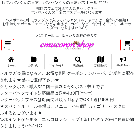
【パンパンくんの日常】パンパンくんの日常バスボール(*^^*)
韓国のウェブ漫画で人気キャラクター
パンパンくんの日常のバスボールになります♪
バスボールの中にランダムで入っているアクリルチャームは、全部で6種類❣
お手持ちのボールチェーンなどを通せば、カバンなどに付けれるアクリルキーホ
ルダーになります(*´ω`*)
バスボールは、ゆったり森林の香り♡
メニュー
カート
ホーム
カテゴリ
マイページ
商品検索
ご利用案内
What's New
メルマガ会員になると、お得な割引クーポンナンバーが、定期的に配布
されます☆是非ご登録下さい☆
クリックポスト導入♡全国一律200円♡ポスト投函です！
レターパックライト対応商品は送料430円(*^-^*)
レターパックプラスは対面受け取り4kgまでOK！送料600円
★スペシャルセール会場は、メニューから個別カテゴリーへスクロー
ルするとございます★
♡ポイントがたまる、エムコロンショップ！沢山ためてお得にお買い物
をしましょう(*^-^*)♡