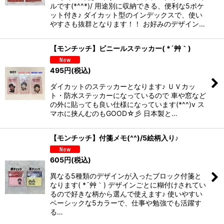
ルです(*^^*)/ 用途別に収納できる、便利な5ポケ
ット付き♪ ダイカット型のインデックスで、使い
やすさも抜群となります！！ お好みのデザイン…
【モンチッチ】ビニールステッカー( *´艸｀)
495
円
(税込)
ダイカットのステッカーとなります♪ ＵＶカッ
ト・防水ステッカーになっているので 車や窓など
の外に貼っても良い仕様になっています(*^^)v ス
マホに挟んむのもGOOD☆彡 日本製と…
【モンチッチ】付箋メモ(^^)/5絵柄入り♪
605
円
(税込)
異なる5種類のデザインが入ったブロック付箋と
なります( *´艸｀) デザインごとに糊付けされてい
るので好きな柄から選んで使えます♪ 使いやすい
ベーシックな5カラーで、仕事や勉強でも活躍す
る…