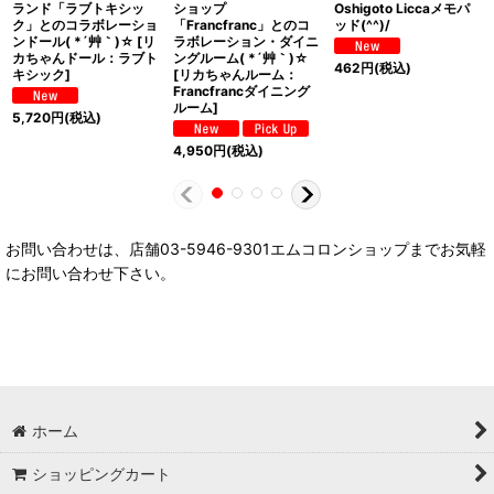
ランド「ラブトキシッ
ショップ
Oshigoto Liccaメモパ
ク」とのコラボレーショ
「Francfranc」とのコ
ッド(^^)/
ンドール( *´艸｀)☆
[
リ
ラボレーション・ダイニ
カちゃんドール：ラブト
ングルーム( *´艸｀)☆
462
円
(税込)
キシック
]
[
リカちゃんルーム：
Francfrancダイニング
ルーム
]
5,720
円
(税込)
4,950
円
(税込)
お問い合わせは、店舗03-5946-9301エムコロンショップまでお気軽
にお問い合わせ下さい。
ホーム
ショッピングカート