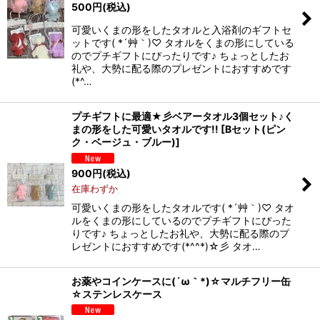
500
円
(税込)
可愛いくまの形をしたタオルと入浴剤のギフトセ
ットです( *´艸｀)♡ タオルをくまの形にしている
のでプチギフトにぴったりです♪ ちょっとしたお
礼や、大勢に配る際のプレゼントにおすすめです
(*^…
プチギフトに最適★彡ベアータオル3個セット♪く
まの形をした可愛いタオルです!!
[
Bセット(ピン
ク・ベージュ・ブルー)
]
900
円
(税込)
在庫わずか
可愛いくまの形をしたタオルです( *´艸｀)♡ タオ
ルをくまの形にしているのでプチギフトにぴった
りです♪ ちょっとしたお礼や、大勢に配る際のプ
レゼントにおすすめです(*^^*)☆彡 タオ…
お薬やコインケースに(´ω｀*)☆マルチフリー缶
☆ステンレスケース