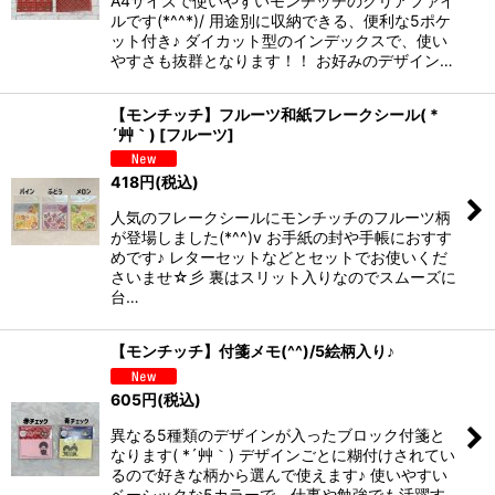
A4サイズで使いやすいモンチッチのクリアファイ
ルです(*^^*)/ 用途別に収納できる、便利な5ポケ
ット付き♪ ダイカット型のインデックスで、使い
やすさも抜群となります！！ お好みのデザイン…
【モンチッチ】フルーツ和紙フレークシール( *
´艸｀)
[
フルーツ
]
418
円
(税込)
人気のフレークシールにモンチッチのフルーツ柄
が登場しました(*^^)v お手紙の封や手帳におすす
めです♪ レターセットなどとセットでお使いくだ
さいませ☆彡 裏はスリット入りなのでスムーズに
台…
【モンチッチ】付箋メモ(^^)/5絵柄入り♪
605
円
(税込)
異なる5種類のデザインが入ったブロック付箋と
なります( *´艸｀) デザインごとに糊付けされてい
るので好きな柄から選んで使えます♪ 使いやすい
ベーシックな5カラーで、仕事や勉強でも活躍す