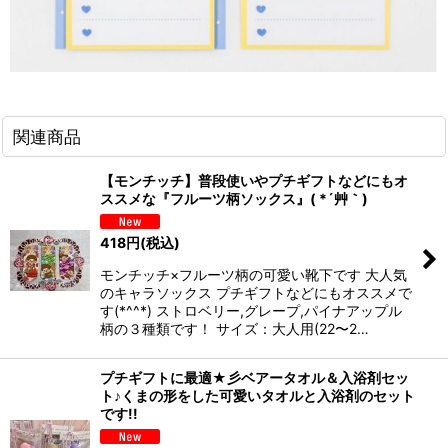
関連商品
【モンチッチ】普段使いやプチギフトなどにもオ
ススメな『フルーツ柄ソックス』( *´艸｀)
418
円
(税込)
モンチッチ×フルーツ柄の可愛い靴下です 大人気
のキャラソックス プチギフトなどにもオススメで
す(*^^*) ストロベリー,グレープ,パイナアップル
柄の３種類です！ サイズ：大人用(22〜2…
プチギフトに最適★彡ベアータオル＆入浴剤セッ
ト♪くまの形をした可愛いタオルと入浴剤のセット
です!!