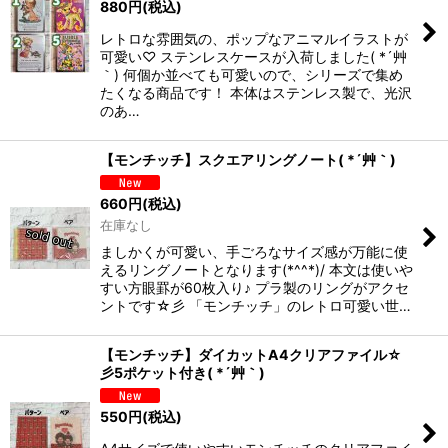
880
円
(税込)
レトロな雰囲気の、ポップなアニマルイラストが
可愛い♡ ステンレスケースが入荷しました( *´艸
｀) 何個か並べても可愛いので、シリーズで集め
たくなる商品です！ 本体はステンレス製で、光沢
のあ…
【モンチッチ】スクエアリングノート( *´艸｀)
660
円
(税込)
在庫なし
ましかくが可愛い、手ごろなサイズ感が万能に使
えるリングノートとなります(*^^*)/ 本文は使いや
すい方眼罫が60枚入り♪ プラ製のリングがアクセ
ントです☆彡 「モンチッチ」のレトロ可愛い世…
【モンチッチ】ダイカットA4クリアファイル☆
彡5ポケット付き( *´艸｀)
550
円
(税込)