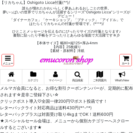
【リカちゃん】Oshigoto Licca付箋(^^)/
誰もが憧れたかわいらしく夢あふれるおしごとの世界。
夢いっぱいの世界でリカちゃんが活躍するシリーズ”Oshigoto Licca”シリーズが
デビュー！
「ダイナーカフェ」「ケーキショップ」「ブティック」「アイドル」で
はたらくリカちゃんの付箋が登場です。(*^^*)/
ひとことメッセージを伝えるのにぴったりサイズの付箋となります♪
書類に貼ったり手帳をデコったりとあらゆる場面で大活躍です☆彡
【本体サイズ】幅80×縦125×厚み4mm
【内容】25枚綴り
【素材・原材料】洋紙
メニュー
カート
ホーム
カテゴリ
マイページ
商品検索
ご利用案内
What's New
メルマガ会員になると、お得な割引クーポンナンバーが、定期的に配布
されます☆是非ご登録下さい☆
クリックポスト導入♡全国一律200円♡ポスト投函です！
レターパックライト対応商品は送料430円(*^-^*)
レターパックプラスは対面受け取り4kgまでOK！送料600円
★スペシャルセール会場は、メニューから個別カテゴリーへスクロー
ルするとございます★