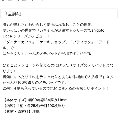
商品詳細
誰もが憧れたかわいらしく夢あふれるおしごとの世界。
夢いっぱいの世界でリカちゃんが活躍するシリーズ”Oshigoto
Licca”シリーズがデビュー！
「ダイナーカフェ」「ケーキショップ」「ブティック」「アイド
ル」で
はたらくリカちゃんのメモパッドが登場です。(*^^*)/
ひとことメッセージを伝えるのにぴったりサイズのメモパッドとな
ります♪
書類に貼ったり手帳をデコったりとあらゆる場面で大活躍です☆彡
たっぷり100枚綴りのメモパッドです。
25枚×４柄も入っているので気軽に使えるのも嬉しいポイント！
【本体サイズ】幅90×縦93×厚み11mm
【内容】4柄・各25枚/合計100枚綴り
【素材・原材料】洋紙