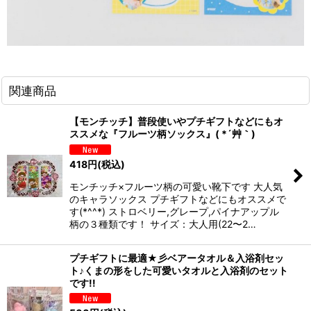
関連商品
【モンチッチ】普段使いやプチギフトなどにもオ
ススメな『フルーツ柄ソックス』( *´艸｀)
418
円
(税込)
モンチッチ×フルーツ柄の可愛い靴下です 大人気
のキャラソックス プチギフトなどにもオススメで
す(*^^*) ストロベリー,グレープ,パイナアップル
柄の３種類です！ サイズ：大人用(22〜2…
プチギフトに最適★彡ベアータオル＆入浴剤セッ
ト♪くまの形をした可愛いタオルと入浴剤のセット
です!!