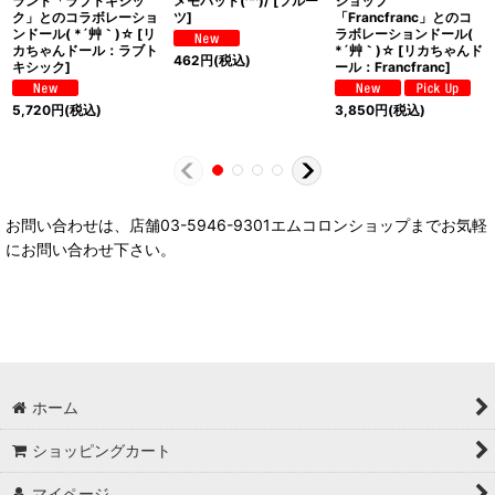
ランド「ラブトキシッ
メモパッド(^^)/
[
フルー
ショップ
ク」とのコラボレーショ
ツ
]
「Francfranc」とのコ
ンドール( *´艸｀)☆
[
リ
ラボレーションドール(
カちゃんドール：ラブト
*´艸｀)☆
[
リカちゃんド
462
円
(税込)
キシック
]
ール：Francfranc
]
5,720
円
(税込)
3,850
円
(税込)
お問い合わせは、店舗03-5946-9301エムコロンショップまでお気軽
にお問い合わせ下さい。
ホーム
ショッピングカート
マイページ