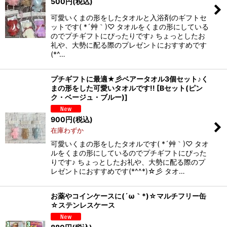
500
円
(税込)
可愛いくまの形をしたタオルと入浴剤のギフトセ
ットです( *´艸｀)♡ タオルをくまの形にしている
のでプチギフトにぴったりです♪ ちょっとしたお
礼や、大勢に配る際のプレゼントにおすすめです
(*^…
プチギフトに最適★彡ベアータオル3個セット♪く
まの形をした可愛いタオルです!!
[
Bセット(ピン
ク・ベージュ・ブルー)
]
900
円
(税込)
在庫わずか
可愛いくまの形をしたタオルです( *´艸｀)♡ タオ
ルをくまの形にしているのでプチギフトにぴった
りです♪ ちょっとしたお礼や、大勢に配る際のプ
レゼントにおすすめです(*^^*)☆彡 タオ…
お薬やコインケースに(´ω｀*)☆マルチフリー缶
☆ステンレスケース