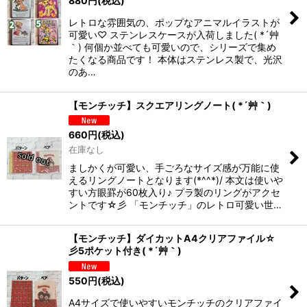
880
円
(税込)
レトロな雰囲気の、ポップなアニマルイラストが
可愛い♡ ステンレスケースが入荷しました( *´艸
｀) 何個か並べても可愛いので、シリーズで集め
たくなる商品です！ 本体はステンレス製で、光沢
のあ…
【モンチッチ】スクエアリングノート( *´艸｀)
660
円
(税込)
在庫なし
ましかくが可愛い、手ごろなサイズ感が万能に使
えるリングノートとなります(*^^*)/ 本文は使いや
すい方眼罫が60枚入り♪ プラ製のリングがアクセ
ントです☆彡 「モンチッチ」のレトロ可愛い世…
【モンチッチ】ダイカットA4クリアファイル☆
彡5ポケット付き( *´艸｀)
550
円
(税込)
A4サイズで使いやすいモンチッチのクリアファイ