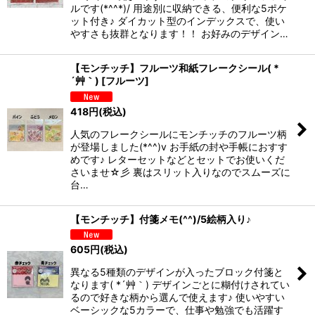
ルです(*^^*)/ 用途別に収納できる、便利な5ポケ
ット付き♪ ダイカット型のインデックスで、使い
やすさも抜群となります！！ お好みのデザイン…
【モンチッチ】フルーツ和紙フレークシール( *
´艸｀)
[
フルーツ
]
418
円
(税込)
人気のフレークシールにモンチッチのフルーツ柄
が登場しました(*^^)v お手紙の封や手帳におすす
めです♪ レターセットなどとセットでお使いくだ
さいませ☆彡 裏はスリット入りなのでスムーズに
台…
【モンチッチ】付箋メモ(^^)/5絵柄入り♪
605
円
(税込)
異なる5種類のデザインが入ったブロック付箋と
なります( *´艸｀) デザインごとに糊付けされてい
るので好きな柄から選んで使えます♪ 使いやすい
ベーシックな5カラーで、仕事や勉強でも活躍す