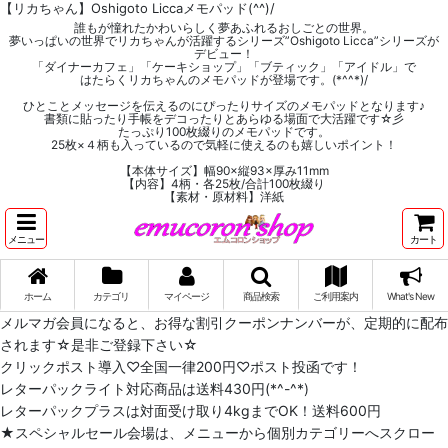
【リカちゃん】Oshigoto Liccaメモパッド(^^)/
誰もが憧れたかわいらしく夢あふれるおしごとの世界。
夢いっぱいの世界でリカちゃんが活躍するシリーズ”Oshigoto Licca”シリーズが
デビュー！
「ダイナーカフェ」「ケーキショップ」「ブティック」「アイドル」で
はたらくリカちゃんのメモパッドが登場です。(*^^*)/
ひとことメッセージを伝えるのにぴったりサイズのメモパッドとなります♪
書類に貼ったり手帳をデコったりとあらゆる場面で大活躍です☆彡
たっぷり100枚綴りのメモパッドです。
25枚×４柄も入っているので気軽に使えるのも嬉しいポイント！
【本体サイズ】幅90×縦93×厚み11mm
【内容】4柄・各25枚/合計100枚綴り
【素材・原材料】洋紙
メニュー
カート
ホーム
カテゴリ
マイページ
商品検索
ご利用案内
What's New
メルマガ会員になると、お得な割引クーポンナンバーが、定期的に配布
されます☆是非ご登録下さい☆
クリックポスト導入♡全国一律200円♡ポスト投函です！
レターパックライト対応商品は送料430円(*^-^*)
レターパックプラスは対面受け取り4kgまでOK！送料600円
★スペシャルセール会場は、メニューから個別カテゴリーへスクロー