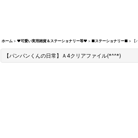
ホーム
>
♥可愛い実用雑貨＆ステーショナリー等♥
>
■ステーショナリー■
>
【
【パンパンくんの日常】Ａ4クリアファイル(*^^*)