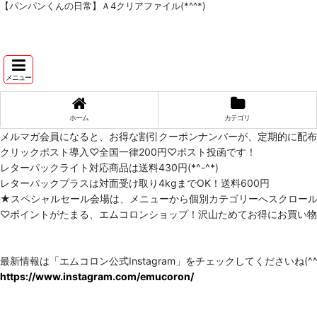
【パンパンくんの日常】Ａ4クリアファイル(*^^*)
メニュー
ホーム
カテゴリ
メルマガ会員になると、お得な割引クーポンナンバーが、定期的に配
クリックポスト導入♡全国一律200円♡ポスト投函です！
レターパックライト対応商品は送料430円(*^-^*)
レターパックプラスは対面受け取り4kgまでOK！送料600円
★スペシャルセール会場は、メニューから個別カテゴリーへスクロー
♡ポイントがたまる、エムコロンショップ！沢山ためてお得にお買い物をし
最新情報は「エムコロン公式Instagram」をチェックしてくださいね(^^)
https://www.instagram.com/emucoron/