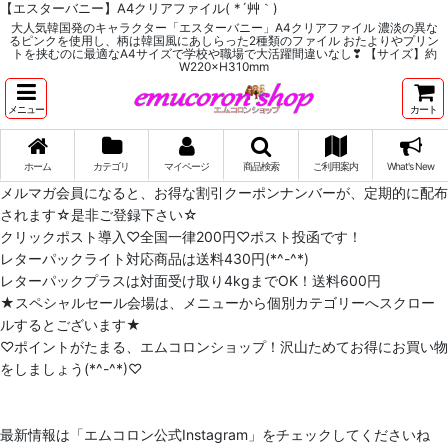
【エスターバニー】A4クリアファイル( *´艸｀)
大人気韓国発のキャラクター「エスターバニー」A4クリアファイル 濃淡の異な
るピンクを使用し、柄は韓国風にあしらった2種類のファイル おたよりやプリン
トを挟むのに最適なA4サイズで学校や職場で大活躍間違いなし❣ 【サイズ】約
W220×H310mm
メニュー
カート
ホーム
カテゴリ
マイページ
商品検索
ご利用案内
What's New
メルマガ会員になると、お得な割引クーポンナンバーが、定期的に配布
されます☆是非ご登録下さい☆
クリックポスト導入♡全国一律200円♡ポスト投函です！
レターパックライト対応商品は送料430円(*^-^*)
レターパックプラスは対面受け取り4kgまでOK！送料600円
★スペシャルセール会場は、メニューから個別カテゴリーへスクロー
ルするとございます★
♡ポイントがたまる、エムコロンショップ！沢山ためてお得にお買い物
をしましょう(*^-^*)♡
最新情報は「エムコロン公式Instagram」をチェックしてくださいね