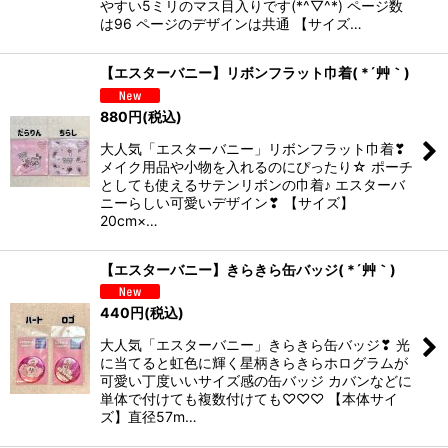
やすい5ミリのマス目入りです(*^▽^*) ページ数
は96 ページのデザインは共通 【サイズ…
【エスターバニー】リボンフラット巾着( *´艸｀)
880
円
(税込)
大人気「エスターバニー」リボンフラット巾着❣
メイク用品や小物を入れるのにぴったり☆ ポーチ
としても使えるサテンリボンの巾着♪ エスターバ
ニーらしい可愛いデザイン❣ 【サイズ】
20cm×…
【エスターバニー】きらきら缶バッジ( *´艸｀)
440
円
(税込)
大人気「エスターバニー」きらきら缶バッジ❣ 光
に当てると虹色に輝く星柄きらきらホログラムが
可愛い丁度いいサイズ感の缶バッジ カバンなどに
単体で付けても複数付けても♡♡♡ 【本体サイ
ズ】直径57m…