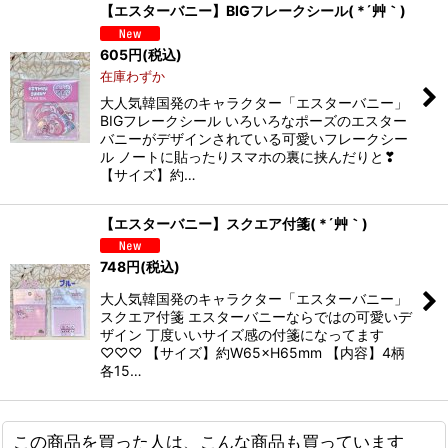
【エスターバニー】BIGフレークシール( *´艸｀)
605
円
(税込)
在庫わずか
大人気韓国発のキャラクター「エスターバニー」
BIGフレークシール いろいろなポーズのエスター
バニーがデザインされている可愛いフレークシー
ル ノートに貼ったりスマホの裏に挟んだりと❣
【サイズ】約…
【エスターバニー】スクエア付箋( *´艸｀)
748
円
(税込)
大人気韓国発のキャラクター「エスターバニー」
スクエア付箋 エスターバニーならではの可愛いデ
ザイン 丁度いいサイズ感の付箋になってます
♡♡♡ 【サイズ】約W65×H65mm 【内容】4柄
各15…
この商品を買った人は、こんな商品も買っています