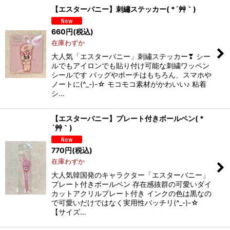
【エスターバニー】刺繡ステッカー( *´艸｀)
660
円
(税込)
在庫わずか
大人気「エスターバニー」刺繡ステッカー❣ シー
ルでもアイロンでも貼り付け可能な刺繍ワッペン
シールです バッグやポーチはもちろん、スマホや
ノートに(^_-)-☆ モコモコ素材がかわいい♪ 粘着
シ…
【エスターバニー】プレート付きボールペン( *
´艸｀)
770
円
(税込)
在庫わずか
大人気韓国発のキャラクター「エスターバニー」
プレート付きボールペン 存在感抜群の可愛いダイ
カットアクリルプレート付き インクの色は黒なの
で可愛いだけではなく実用性バッチリ(^_-)-☆
【サイズ…