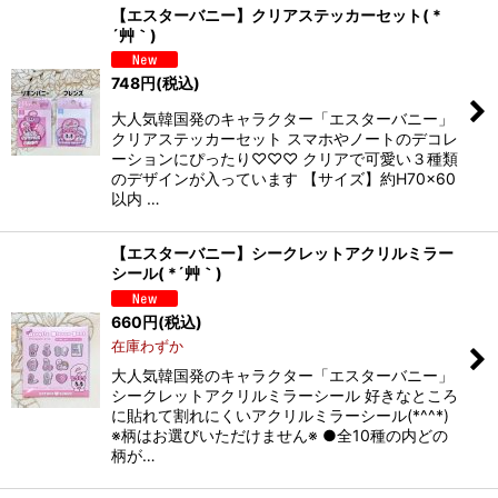
【エスターバニー】クリアステッカーセット( *
´艸｀)
748
円
(税込)
大人気韓国発のキャラクター「エスターバニー」
クリアステッカーセット スマホやノートのデコレ
ーションにぴったり♡♡♡ クリアで可愛い３種類
のデザインが入っています 【サイズ】約H70x60
以内 …
【エスターバニー】シークレットアクリルミラー
シール( *´艸｀)
660
円
(税込)
在庫わずか
大人気韓国発のキャラクター「エスターバニー」
シークレットアクリルミラーシール 好きなところ
に貼れて割れにくいアクリルミラーシール(*^^*)
※柄はお選びいただけません※ ●全10種の内どの
柄が…