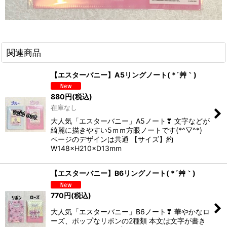
関連商品
【エスターバニー】A5リングノート( *´艸｀)
880
円
(税込)
在庫なし
大人気「エスターバニー」A5ノート❣ 文字などが
綺麗に描きやすい5ｍｍ方眼ノートです(*^▽^*)
ページのデザインは共通 【サイズ】約
W148×H210×D13mm
【エスターバニー】B6リングノート( *´艸｀)
770
円
(税込)
大人気「エスターバニー」B6ノート❣ 華やかなロ
ーズ、ポップなリボンの2種類 本文は文字が書き