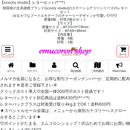
【scooty studio】レターセット(*^^*)
韓国発の文具雑貨ブランド[scooty studio]のステーショナリーシリーズのレター
セット
ゆるカワなプードルモチーフのチャーリーデザインが可愛い♡♡♡
便箋6枚、封筒3枚がセット
【サイズ】
便箋サイズ：W135×H178mm
封筒サイズ：W148×98mm
【内容量】
便箋：6枚
封筒：3枚
メニュー
カート
ホーム
カテゴリ
マイページ
商品検索
ご利用案内
What's New
メルマガ会員になると、お得な割引クーポンナンバーが、定期的に配布
されます☆是非ご登録下さい☆
クリックポスト導入♡全国一律200円♡ポスト投函です！
レターパックライト対応商品は送料430円(*^-^*)
レターパックプラスは対面受け取り4kgまでOK！送料600円
★スペシャルセール会場は、メニューから個別カテゴリーへスクロー
ルするとございます★
♡ポイントがたまる、エムコロンショップ！沢山ためてお得にお買い物
をしましょう(*^-^*)♡