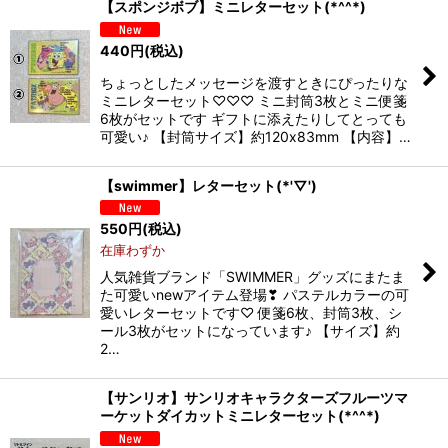
【スポンジボブ】ミニレターセット(*^^*)
440
円
(税込)
ちょっとしたメッセージを渡すときにぴったりな
ミニレターセット♡♡♡ ミニ封筒3枚とミニ便箋
6枚がセットです ギフトに添えたりしてとっても
可愛い♪ 【封筒サイズ】約120x83mm 【内容】…
【swimmer】レターセット(*'▽')
550
円
(税込)
在庫わずか
人気雑貨ブランド「SWIMMER」グッズにまたま
た可愛いnewアイテム登場❣ パステルカラーの可
愛いレターセットです♡ 便箋6枚、封筒3枚、シ
ール3枚がセットになっています♪ 【サイズ】約
2…
【サンリオ】サンリオキャラクターズフルーツマ
ーケットダイカットミニレターセット(*^^*)