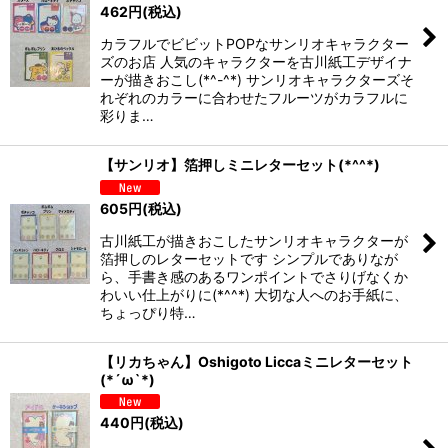
462
円
(税込)
カラフルでビビットPOPなサンリオキャラクター
ズのお店 人気のキャラクターを古川紙工デザイナ
ーが描きおこし(*^-^*) サンリオキャラクターズそ
れぞれのカラーに合わせたフルーツがカラフルに
彩りま…
【サンリオ】箔押しミニレターセット(*^^*)
605
円
(税込)
古川紙工が描きおこしたサンリオキャラクターが
箔押しのレターセットです シンプルでありなが
ら、手書き感のあるワンポイントでさりげなくか
わいい仕上がりに(*^^*) 大切な人へのお手紙に、
ちょっぴり特…
【リカちゃん】Oshigoto Liccaミニレターセット
(*´ω`*)
440
円
(税込)