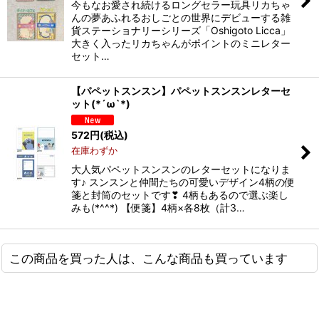
今もなお愛され続けるロングセラー玩具リカちゃ
んの夢あふれるおしごとの世界にデビューする雑
貨ステーショナリーシリーズ「Oshigoto Licca」
大きく入ったリカちゃんがポイントのミニレター
セット…
【パペットスンスン】パペットスンスンレターセ
ット(*´ω`*)
572
円
(税込)
在庫わずか
大人気パペットスンスンのレターセットになりま
す♪ スンスンと仲間たちの可愛いデザイン4柄の便
箋と封筒のセットです❣ 4柄もあるので選ぶ楽し
みも(*^^*) 【便箋】4柄×各8枚（計3…
この商品を買った人は、こんな商品も買っています