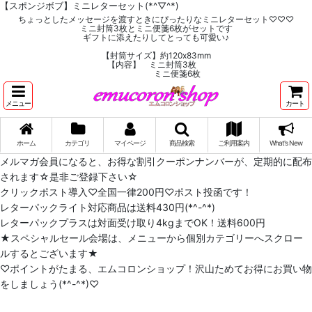
【スポンジボブ】ミニレターセット(*^▽^*)
ちょっとしたメッセージを渡すときにぴったりなミニレターセット♡♡♡
ミニ封筒3枚とミニ便箋6枚がセットです
ギフトに添えたりしてとっても可愛い♪
【封筒サイズ】約120x83mm
【内容】 ミニ封筒3枚
ミニ便箋6枚
メニュー
カート
ホーム
カテゴリ
マイページ
商品検索
ご利用案内
What's New
メルマガ会員になると、お得な割引クーポンナンバーが、定期的に配布
されます☆是非ご登録下さい☆
クリックポスト導入♡全国一律200円♡ポスト投函です！
レターパックライト対応商品は送料430円(*^-^*)
レターパックプラスは対面受け取り4kgまでOK！送料600円
★スペシャルセール会場は、メニューから個別カテゴリーへスクロー
ルするとございます★
♡ポイントがたまる、エムコロンショップ！沢山ためてお得にお買い物
をしましょう(*^-^*)♡