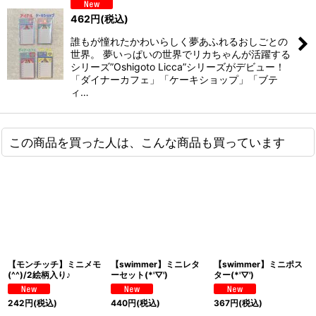
462
円
(税込)
誰もが憧れたかわいらしく夢あふれるおしごとの
世界。 夢いっぱいの世界でリカちゃんが活躍する
シリーズ”Oshigoto Licca”シリーズがデビュー！
「ダイナーカフェ」「ケーキショップ」「ブテ
ィ…
この商品を買った人は、こんな商品も買っています
【モンチッチ】ミニメモ
【swimmer】ミニレタ
【swimmer】ミニポス
(^^)/2絵柄入り♪
ーセット(*'▽')
ター(*'▽')
242
円
(税込)
440
円
(税込)
367
円
(税込)