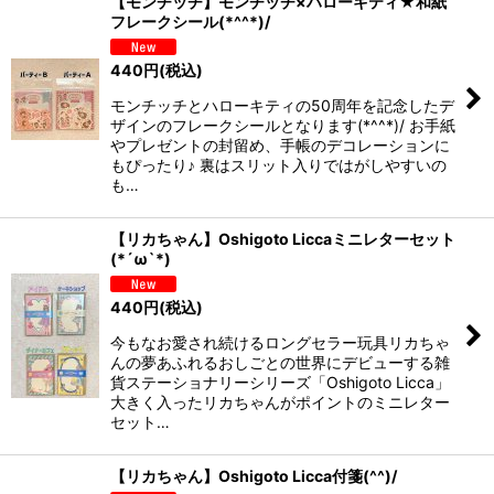
【モンチッチ】モンチッチ×ハローキティ★和紙
フレークシール(*^^*)/
440
円
(税込)
モンチッチとハローキティの50周年を記念したデ
ザインのフレークシールとなります(*^^*)/ お手紙
やプレゼントの封留め、手帳のデコレーションに
もぴったり♪ 裏はスリット入りではがしやすいの
も…
【リカちゃん】Oshigoto Liccaミニレターセット
(*´ω`*)
440
円
(税込)
今もなお愛され続けるロングセラー玩具リカちゃ
んの夢あふれるおしごとの世界にデビューする雑
貨ステーショナリーシリーズ「Oshigoto Licca」
大きく入ったリカちゃんがポイントのミニレター
セット…
【リカちゃん】Oshigoto Licca付箋(^^)/