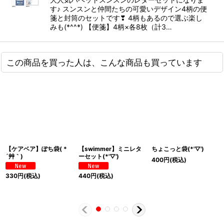
す♪ スンスンと仲間たちの可愛いデザイン4柄の便
箋と封筒のセットです❣ 4柄もあるので選ぶ楽し
みも(*^^*) 【便箋】4柄×各8枚（計3…
この商品を買った人は、こんな商品も買っています
【ケアベア】ぽち袋( *
【swimmer】ミニレタ
ちょこっと袋(*'▽')
´艸｀)
ーセット(*'▽')
400
円
(税込)
330
円
(税込)
440
円
(税込)