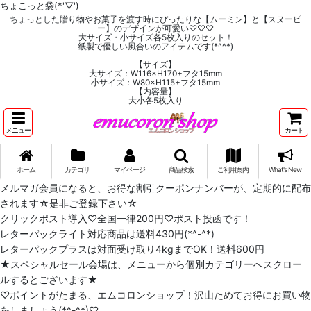
ちょこっと袋(*'▽')
ちょっとした贈り物やお菓子を渡す時にぴったりな【ムーミン】と【スヌーピ
ー】のデザインが可愛い♡♡♡
大サイズ・小サイズ各5枚入りのセット！
紙製で優しい風合いのアイテムです(*^^*)
【サイズ】
大サイズ：W116×H170+フタ15mm
小サイズ：W80×H115+フタ15mm
【内容量】
大小各5枚入り
メニュー
カート
ホーム
カテゴリ
マイページ
商品検索
ご利用案内
What's New
メルマガ会員になると、お得な割引クーポンナンバーが、定期的に配布
されます☆是非ご登録下さい☆
クリックポスト導入♡全国一律200円♡ポスト投函です！
レターパックライト対応商品は送料430円(*^-^*)
レターパックプラスは対面受け取り4kgまでOK！送料600円
★スペシャルセール会場は、メニューから個別カテゴリーへスクロー
ルするとございます★
♡ポイントがたまる、エムコロンショップ！沢山ためてお得にお買い物
をしましょう(*^-^*)♡