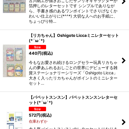
古川紙工が描きおこしたサンリオキャラクターが
箔押しのレターセットです シンプルでありなが
ら、手書き感のあるワンポイントでさりげなくか
わいい仕上がりに(*^^*) 大切な人へのお手紙に、
ちょっぴり特…
【リカちゃん】Oshigoto Liccaミニレターセット
(*´ω`*)
440
円
(税込)
今もなお愛され続けるロングセラー玩具リカちゃ
んの夢あふれるおしごとの世界にデビューする雑
貨ステーショナリーシリーズ「Oshigoto Licca」
大きく入ったリカちゃんがポイントのミニレター
セット…
【パペットスンスン】パペットスンスンレターセ
ット(*´ω`*)
572
円
(税込)
在庫わずか
大人気パペットスンスンのレターセットになりま