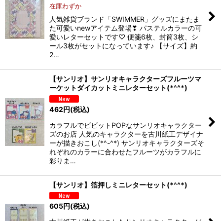
在庫わずか
人気雑貨ブランド「SWIMMER」グッズにまたま
た可愛いnewアイテム登場❣ パステルカラーの可
愛いレターセットです♡ 便箋6枚、封筒3枚、シ
ール3枚がセットになっています♪ 【サイズ】約
2…
【サンリオ】サンリオキャラクターズフルーツマ
ーケットダイカットミニレターセット(*^^*)
462
円
(税込)
カラフルでビビットPOPなサンリオキャラクター
ズのお店 人気のキャラクターを古川紙工デザイナ
ーが描きおこし(*^-^*) サンリオキャラクターズそ
れぞれのカラーに合わせたフルーツがカラフルに
彩りま…
【サンリオ】箔押しミニレターセット(*^^*)
605
円
(税込)