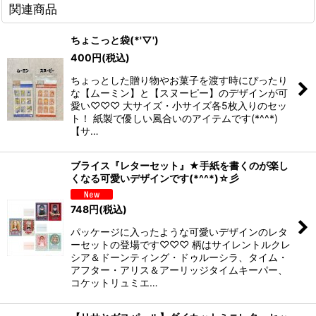
関連商品
ちょこっと袋(*'▽')
400
円
(税込)
ちょっとした贈り物やお菓子を渡す時にぴったり
な【ムーミン】と【スヌーピー】のデザインが可
愛い♡♡♡ 大サイズ・小サイズ各5枚入りのセッ
ト！ 紙製で優しい風合いのアイテムです(*^^*)
【サ…
ブライス『レターセット』★手紙を書くのが楽し
くなる可愛いデザインです(*^^*)☆彡
748
円
(税込)
パッケージに入ったような可愛いデザインのレタ
ーセットの登場です♡♡♡ 柄はサイレントルクレ
シア＆ドーンティング・ドゥルーシラ、タイム・
アフター・アリス＆アーリッジタイムキーパー、
コケットリュミエ…