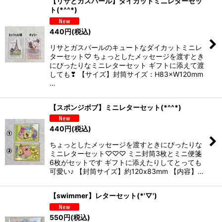
【リサとガスパール】ダイカットミニレターセッ
ト(*^^*)
440
円
(税込)
リサとガスパールのキュートなダイカットミニレ
ターセット♡ ちょっとしたメッセージを渡すとき
にぴったりなミニレターセット ギフトに添えて渡
しても❣ 【サイズ】封筒サイズ：H83×W120mm
…
【スポンジボブ】ミニレターセット(*^^*)
440
円
(税込)
ちょっとしたメッセージを渡すときにぴったりな
ミニレターセット♡♡♡ ミニ封筒3枚とミニ便箋
6枚がセットです ギフトに添えたりしてとっても
可愛い♪ 【封筒サイズ】約120x83mm 【内容】…
【swimmer】レターセット(*'▽')
550
円
(税込)