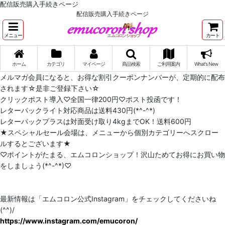
配信販売購入手続きページ
配信販売購入手続きページ
メニュー
カート
ホーム
カテゴリ
マイページ
商品検索
ご利用案内
What's New
メルマガ会員になると、お得な割引クーポンナンバーが、定期的に配布
されます☆是非ご登録下さい☆
クリックポスト導入♡全国一律200円♡ポスト投函です！
レターパックライト対応商品は送料430円(*^-^*)
レターパックプラスは対面受け取り4kgまでOK！送料600円
★スペシャルセール会場は、メニューから個別カテゴリーへスクロー
ルするとございます★
♡ポイントがたまる、エムコロンショップ！沢山ためてお得にお買い物
をしましょう(*^-^*)♡
最新情報は「エムコロン公式Instagram」をチェックしてくださいね
(^^)/
https://www.instagram.com/emucoron/