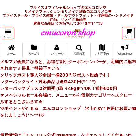
ブライスオフィシャルショップのエムコロン♡
リメイクファッション＆リメイク雑貨のエコリメコ♥
ブライスドール・ブライス雑貨・ドールアウトフィット・作家様のハンドメイド
作品、リメイク商品等
豊富な品揃えでお待ちしております(*^^)v
メニュー
カート
ホーム
カテゴリ
マイページ
商品検索
ご利用案内
What's New
メルマガ会員になると、お得な割引クーポンナンバーが、定期的に配布
されます☆是非ご登録下さい☆
クリックポスト導入♡全国一律200円♡ポスト投函です！
レターパックライト対応商品は送料430円(*^-^*)
レターパックプラスは対面受け取り4kgまでOK！送料600円
★スペシャルセール会場は、メニューから個別カテゴリーへスクロー
ルするとございます★
♡ポイントがたまる、エムコロンショップ！沢山ためてお得にお買い物
をしましょう(*^-^*)♡
最新情報は「エムコロン公式Instagram」をチェックしてくださいね