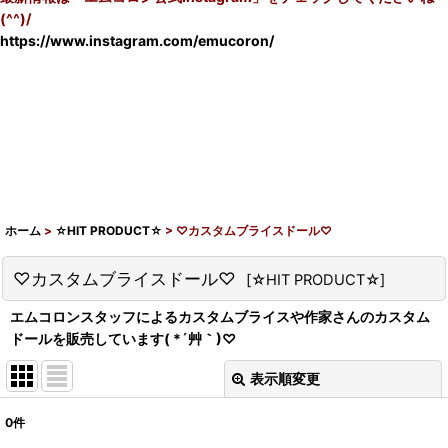
(^^)/
https://www.instagram.com/emucoron/
ホーム
>
☆HIT PRODUCT☆
>
♡カスタムブライスドール♡
♡カスタムブライスドール♡
[
☆HIT PRODUCT☆
]
エムコロンスタッフによるカスタムブライスや作家さんのカスタム
ドールを販売しています( *´艸｀)♡
表示順変更
閉じる
0
件
表示数
: