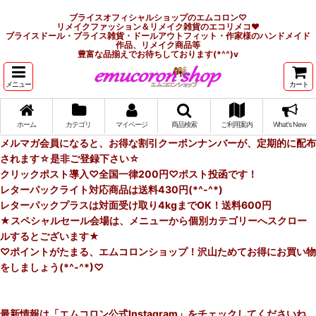
ブライスオフィシャルショップのエムコロン♡
リメイクファッション＆リメイク雑貨のエコリメコ♥
ブライスドール・ブライス雑貨・ドールアウトフィット・作家様のハンドメイド
作品、リメイク商品等
豊富な品揃えでお待ちしております(*^^)v
メニュー
カート
ホーム
カテゴリ
マイページ
商品検索
ご利用案内
What's New
メルマガ会員になると、お得な割引クーポンナンバーが、定期的に配布
されます☆是非ご登録下さい☆
クリックポスト導入♡全国一律200円♡ポスト投函です！
レターパックライト対応商品は送料430円(*^-^*)
レターパックプラスは対面受け取り4kgまでOK！送料600円
★スペシャルセール会場は、メニューから個別カテゴリーへスクロー
ルするとございます★
♡ポイントがたまる、エムコロンショップ！沢山ためてお得にお買い物
をしましょう(*^-^*)♡
最新情報は「エムコロン公式Instagram」をチェックしてくださいね