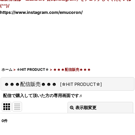
(^^)/
https://www.instagram.com/emucoron/
ホーム
>
☆HIT PRODUCT☆
>
☻☻☻配信販売☻☻☻
☻☻☻配信販売☻☻☻
[
☆HIT PRODUCT☆
]
配信で購入して頂いた方の専用画面です♬
表示順変更
閉じる
0
件
表示数
: