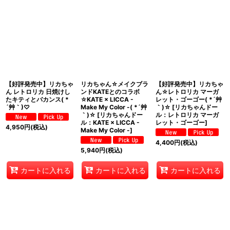
表示数
:
在庫あり
並び順
:
絞り込む
【好評発売中】リカちゃ
リカちゃん☆メイクブラ
【好評発売中】リカちゃ
ん レトロリカ 日焼けし
ンドKATEとのコラボ
ん☆レトロリカ マーガ
たキティとバカンス( *
☆KATE × LICCA -
レット・ゴーゴー( *´艸
´艸｀)♡
Make My Color -( *´艸
｀)☆
[
リカちゃんドー
｀)☆
[
リカちゃんドー
ル：レトロリカ マーガ
ル：KATE × LICCA -
レット・ゴーゴー
]
4,950
円
(税込)
Make My Color -
]
4,400
円
(税込)
5,940
円
(税込)
カートに入れる
カートに入れる
カートに入れる