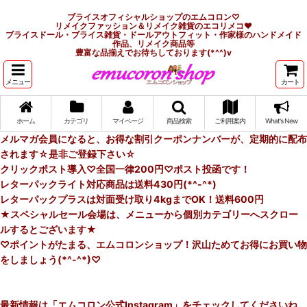
ブライスオフィシャルショップのエムコロン♡
リメイクファッション＆リメイク雑貨のエコリメコ♥
ブライスドール・ブライス雑貨・ドールアウトフィット・作家様のハンドメイド
作品、リメイク商品等
豊富な品揃えでお待ちしております(*^^)v
メニュー
カート
ホーム
カテゴリ
マイページ
商品検索
ご利用案内
What's New
メルマガ会員になると、お得な割引クーポンナンバーが、定期的に配布
されます☆是非ご登録下さい☆
クリックポスト導入♡全国一律200円♡ポスト投函です！
レターパックライト対応商品は送料430円(*^-^*)
レターパックプラスは対面受け取り4kgまでOK！送料600円
★スペシャルセール会場は、メニューから個別カテゴリーへスクロー
ルするとございます★
♡ポイントがたまる、エムコロンショップ！沢山ためてお得にお買い物
をしましょう(*^-^*)♡
最新情報は「エムコロン公式Instagram」をチェックしてくださいね