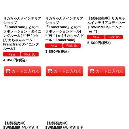
リカちゃん☆インテリア
リカちゃん☆インテリア
【好評発売中】リカちゃ
ショップ
ショップ
んインテリアコディネー
「Francfranc」とのコ
「Francfranc」とのコ
トSWIMMERルーム(*
ラボレーション・ダイニ
ラボレーションドール(
´ω`*)
ングルーム( *´艸｀)☆
*´艸｀)☆
[
リカちゃんド
[
リカちゃんルーム：
ール：Francfranc
]
5,500
円
(税込)
Francfrancダイニング
ルーム
]
3,850
円
(税込)
4,950
円
(税込)
カートに入れる
カートに入れる
カートに入れる
【好評発売中】
【好評発売中】
SWIMMER だいすきリ
SWIMMERだいすきミキ