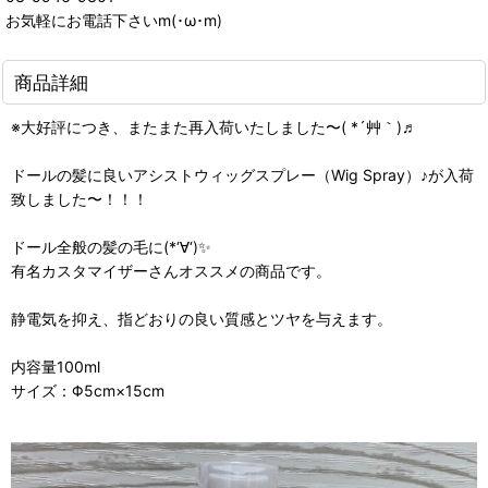
お気軽にお電話下さいm(･ω･m)
商品詳細
※大好評につき、またまた再入荷いたしました〜( *´艸｀)♬
ドールの髪に良いアシストウィッグスプレー（Wig Spray）♪が入荷
致しました〜！！！
ドール全般の髪の毛に(*‘∀‘)✨
有名カスタマイザーさんオススメの商品です。
静電気を抑え、指どおりの良い質感とツヤを与えます。
内容量100ml
サイズ：Φ5cm×15cm