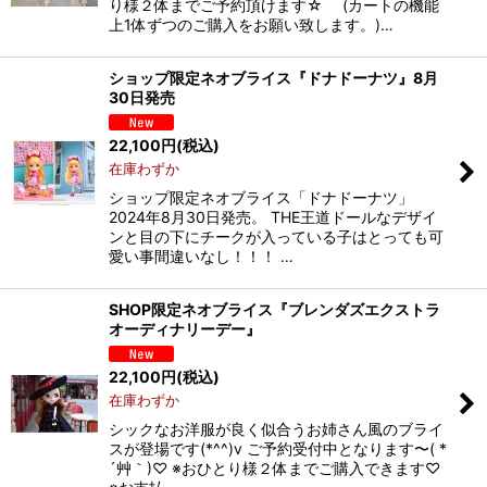
り様２体までご予約頂けます☆ (カートの機能
上1体ずつのご購入をお願い致します。)…
ショップ限定ネオブライス『ドナドーナツ』8月
30日発売
22,100
円
(税込)
在庫わずか
ショップ限定ネオブライス「ドナドーナツ」
2024年8月30日発売。 THE王道ドールなデザイ
ンと目の下にチークが入っている子はとっても可
愛い事間違いなし！！！ …
SHOP限定ネオブライス『ブレンダズエクストラ
オーディナリーデー』
22,100
円
(税込)
在庫わずか
シックなお洋服が良く似合うお姉さん風のブライ
スが登場です(*^^)v ご予約受付中となります〜( *
´艸｀)♡ ※おひとり様２体までご購入できます♡