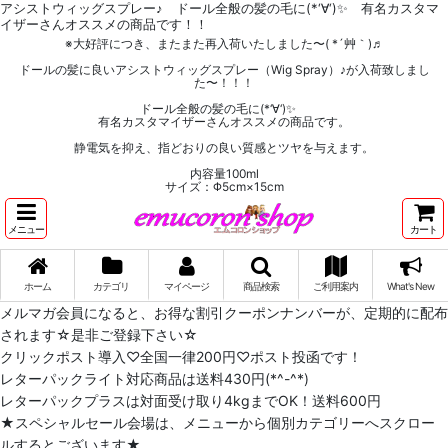
アシストウィッグスプレー♪ ドール全般の髪の毛に(*‘∀‘)✨ 有名カスタマ
イザーさんオススメの商品です！！
※大好評につき、またまた再入荷いたしました〜( *´艸｀)♬
ドールの髪に良いアシストウィッグスプレー（Wig Spray）♪が入荷致しまし
た〜！！！
ドール全般の髪の毛に(*‘∀‘)✨
有名カスタマイザーさんオススメの商品です。
静電気を抑え、指どおりの良い質感とツヤを与えます。
内容量100ml
サイズ：Φ5cm×15cm
メニュー
カート
ホーム
カテゴリ
マイページ
商品検索
ご利用案内
What's New
メルマガ会員になると、お得な割引クーポンナンバーが、定期的に配布
されます☆是非ご登録下さい☆
クリックポスト導入♡全国一律200円♡ポスト投函です！
レターパックライト対応商品は送料430円(*^-^*)
レターパックプラスは対面受け取り4kgまでOK！送料600円
★スペシャルセール会場は、メニューから個別カテゴリーへスクロー
ルするとございます★